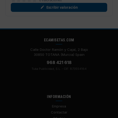
0 valoraciónes
Escribir valoración
ECAMISETAS.COM
Calle Doctor Ramón y Cajal, 2 Bajo
30850 TOTANA (Murcia) Spain
968 421 618
Tuka Publicidad, S.L. - CIF: B73554164
INFORMACIÓN
Empresa
Contactar