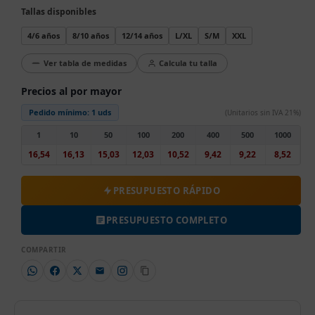
Tallas disponibles
4/6 años
8/10 años
12/14 años
L/XL
S/M
XXL
Ver tabla de medidas
Calcula tu talla
Precios al por mayor
Pedido mínimo:
1 uds
(Unitarios sin IVA 21%)
1
10
50
100
200
400
500
1000
16,54
16,13
15,03
12,03
10,52
9,42
9,22
8,52
PRESUPUESTO RÁPIDO
PRESUPUESTO COMPLETO
COMPARTIR