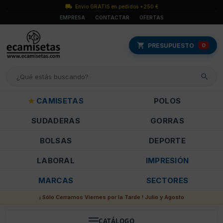
Envío GRATIS en pedidos +250 €
EMPRESA
CONTACTAR
OFERTAS
PRESUPUESTO
0
CAMISETAS
POLOS
SUDADERAS
GORRAS
BOLSAS
DEPORTE
LABORAL
IMPRESIÓN
MARCAS
SECTORES
¡ Sólo Cerramos Viernes por la Tarde ! Julio y Agosto
CATÁLOGO