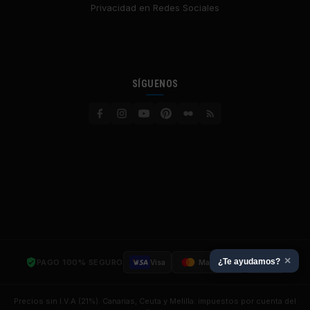
Privacidad en Redes Sociales
SÍGUENOS
×
¿Te ayudamos?
PAGO 100% SEGURO
Visa
Mastercard
SSL
Precios sin I.V.A (21%). Canarias, Ceuta y Melilla: impuestos por cuenta del