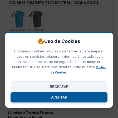
COLORES CAMISETA TECNICA TRAIL ACQUA ROYAL
Turquesa/Blanco/Negro
Gris Antracita/Blanco/Rojo
Uso de Cookies
PRODUCTOS RELACIONADOS
OFERTAS
Utilizamos cookies propias y de terceros para mejorar
nuestros servicios, elaborar información estadística y
analizar sus hábitos de navegación. Puede
aceptar
o
rechazar
su uso. Para más detalles visite nuestra
Política
.
de Cookies
RECHAZAR
ACEPTAR
Ref. AR35
Camiseta Tecnica Fitness
Mujer Acqua Royal