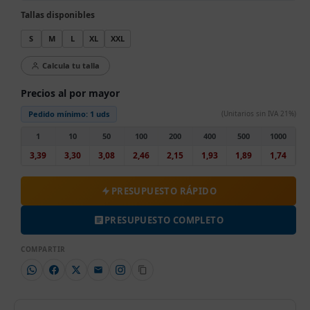
Tallas disponibles
S
M
L
XL
XXL
Calcula tu talla
Precios al por mayor
Pedido mínimo:
1 uds
(Unitarios sin IVA 21%)
1
10
50
100
200
400
500
1000
3,39
3,30
3,08
2,46
2,15
1,93
1,89
1,74
PRESUPUESTO RÁPIDO
PRESUPUESTO COMPLETO
COMPARTIR