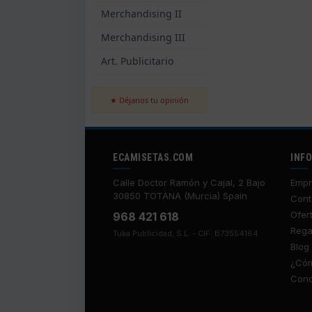
Merchandising II
Merchandising III
Art. Publicitario
★ Déjanos tu opinión
ECAMISETAS.COM
INF
Calle Doctor Ramón y Cajal, 2 Bajo
Empr
30850 TOTANA (Murcia) Spain
Cont
Ofer
968 421 618
Rega
Tuka Publicidad, S.L. - CIF: B73554164
Blog
¿Cóm
Cond