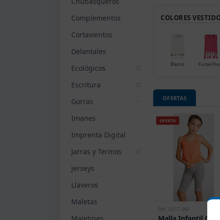
Chubasqueros
Complementos
COLORES VESTID
Cortavientos
Delantales
Blanco
Fucsia Flu
Ecológicos
Escritura
OFERTAS
Gorras
Imanes
OFERTA
Imprenta Digital
Jarras y Termos
Jerseys
Llaveros
Maletas
Ref. 0317-INF
Maletines
Malla Infantil Carl