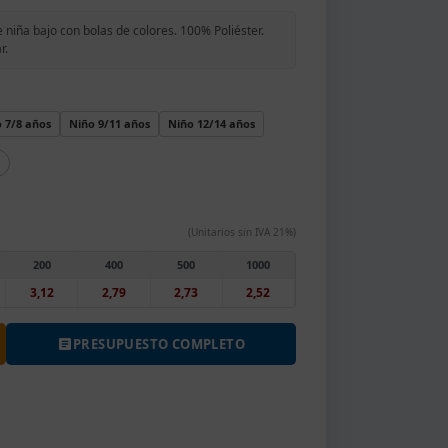
 niña bajo con bolas de colores. 100% Poliéster.
r.
 7/8 años
Niño 9/11 años
Niño 12/14 años
(Unitarios sin IVA 21%)
200
400
500
1000
3,12
2,79
2,73
2,52
PRESUPUESTO COMPLETO