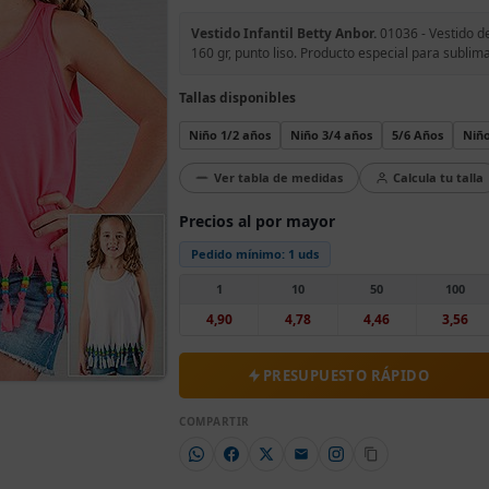
Vestido Infantil Betty Anbor.
01036 - Vestido de
160 gr, punto liso. Producto especial para sublima
Tallas disponibles
Niño 1/2 años
Niño 3/4 años
5/6 Años
Niño
Ver tabla de medidas
Calcula tu talla
Precios al por mayor
Pedido mínimo:
1 uds
1
10
50
100
4,90
4,78
4,46
3,56
PRESUPUESTO RÁPIDO
COMPARTIR