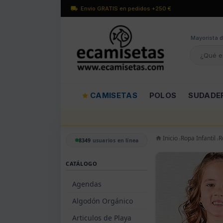
Envío GRATIS en pedidos +250 €
Mayorísta d
CAMISETAS
POLOS
SUDADE
Inicio
Ropa Infantil
R
8349
usuarios en línea
CATÁLOGO
Agendas
Algodón Orgánico
Articulos de Playa