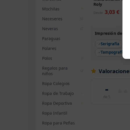
Roly
Mochilas
3,03 €
Desde
Neceseres
Neveras
Impresión de Ves
Paraguas
Serigrafía
Polares
Tampografía
Polos
Regalos para
Valoraciones
niños
Ropa Colegios
-
Ropa de Trabajo
de 5
Ropa Deportiva
Ropa Infantil
Ropa para Peñas