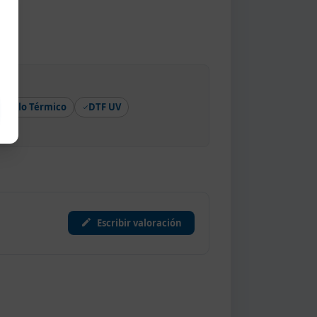
Vinilo Térmico
DTF UV
Escribir valoración