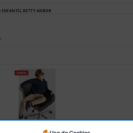
O INFANTIL BETTY ANBOR
or
OFERTA
Ref. 1095-INF
a
Forro Polar Infantil
Uso de Cookies