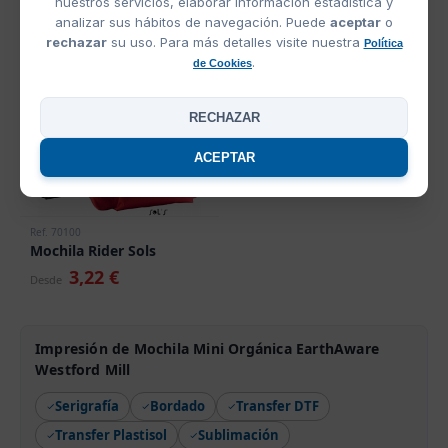
nuestros servicios, elaborar información estadística y
OFERTAS
analizar sus hábitos de navegación. Puede
aceptar
o
rechazar
su uso. Para más detalles visite nuestra
Política
OFERTA
.
de Cookies
RECHAZAR
ACEPTAR
Ref. 70100
Mochila Rider Sols
3,22 €
Desde
Impresión de Mochila Mini Orgánica EarthAware
Westford Mill
Serigrafía
Bordado
Transfer DTF
Transfer Plastisol
Sublimación