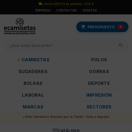
Envío GRATIS en pedidos +250 €
EMPRESA
CONTACTAR
OFERTAS
PRESUPUESTO
0
CAMISETAS
POLOS
SUDADERAS
GORRAS
BOLSAS
DEPORTE
LABORAL
IMPRESIÓN
MARCAS
SECTORES
¡ Sólo Cerramos Viernes por la Tarde ! Julio y Agosto
CATÁLOGO