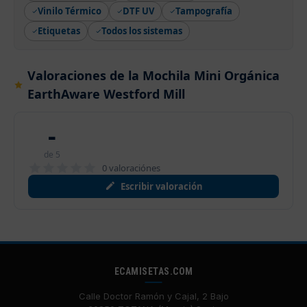
Vinilo Térmico
DTF UV
Tampografía
Etiquetas
Todos los sistemas
Valoraciones de la Mochila Mini Orgánica
EarthAware Westford Mill
-
de 5
0 valoraciónes
Escribir valoración
ECAMISETAS.COM
Calle Doctor Ramón y Cajal, 2 Bajo