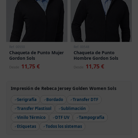
Ref. 00550
Ref. 00548
Chaqueta de Punto Mujer
Chaqueta de Punto
Gordon Sols
Hombre Gordon Sols
11,75 €
11,75 €
Desde
Desde
Impresión de Rebeca Jersey Golden Women Sols
Serigrafía
Bordado
Transfer DTF
Transfer Plastisol
Sublimación
Vinilo Térmico
DTF UV
Tampografía
Etiquetas
Todos los sistemas