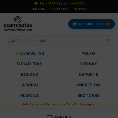
Envío GRATIS en pedidos +250 €
EMPRESA
CONTACTAR
OFERTAS
PRESUPUESTO
0
CAMISETAS
POLOS
SUDADERAS
GORRAS
BOLSAS
DEPORTE
LABORAL
IMPRESIÓN
MARCAS
SECTORES
¡ Sólo Cerramos Viernes por la Tarde ! Julio y Agosto
CATÁLOGO