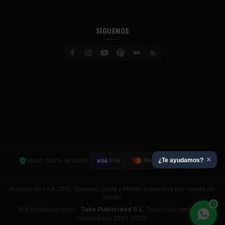
SÍGUENOS
×
¿Te ayudamos?
PAGO 100% SEGURO
Visa
Mastercard
SSL
Precios sin I.V.A (21%). Canarias, Ceuta y Melilla: impuestos por cuenta del
cliente.
© Ecamisetas.com -
Tuka Publicidad S.L.
Todos los derechos
reservados 2003-2026.