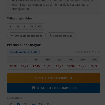
mejor - Trabilla de punto del mismo color que botones - Sisas de
moda - Botón de respuesto en el interior de la costura lateral -
Corte ajustado
Tallas disponibles
S
M
L
XL
XXL
Ver tabla de medidas
Calcula tu talla
Precios al por mayor
Pedido mínimo:
1 uds
(Unitarios sin IVA 21%)
1
10
50
100
200
400
500
1000
19,20
18,73
17,45
13,96
12,22
10,94
10,70
9,89
PRESUPUESTO RÁPIDO
PRESUPUESTO COMPLETO
COMPARTIR