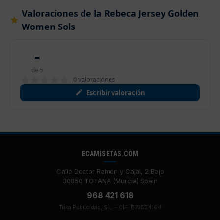
Valoraciones de la Rebeca Jersey Golden
Women Sols
-
de 5
0 valoraciónes
Escribir valoración
ECAMISETAS.COM
Calle Doctor Ramón y Cajal, 2 Bajo
30850 TOTANA (Murcia) Spain
968 421 618
Tuka Publicidad, S.L. - CIF: B73554164