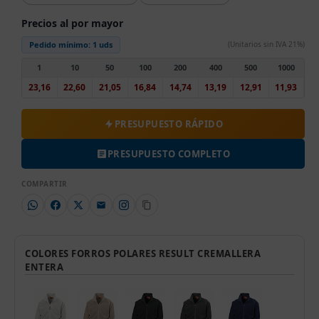
Precios al por mayor
Pedido mínimo:
1 uds
(Unitarios sin IVA 21%)
1
10
50
100
200
400
500
1000
23,16
22,60
21,05
16,84
14,74
13,19
12,91
11,93
PRESUPUESTO RÁPIDO
PRESUPUESTO COMPLETO
COMPARTIR
COLORES FORROS POLARES RESULT CREMALLERA
ENTERA