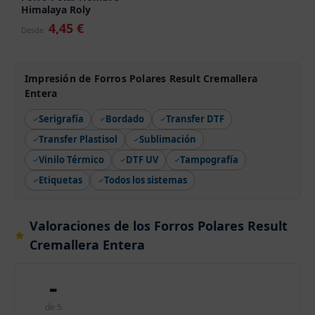
Himalaya Roly
4,45 €
Desde
Impresión de Forros Polares Result Cremallera
Entera
Serigrafía
Bordado
Transfer DTF
Transfer Plastisol
Sublimación
Vinilo Térmico
DTF UV
Tampografía
Etiquetas
Todos los sistemas
Valoraciones de los Forros Polares Result
Cremallera Entera
-
de 5