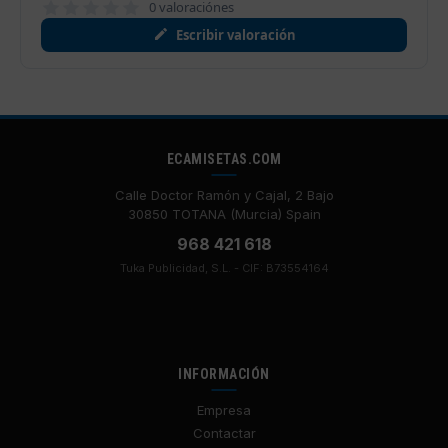
0 valoraciónes
Escribir valoración
ECAMISETAS.COM
Calle Doctor Ramón y Cajal, 2 Bajo
30850 TOTANA (Murcia) Spain
968 421 618
Tuka Publicidad, S.L. - CIF: B73554164
INFORMACIÓN
Empresa
Contactar