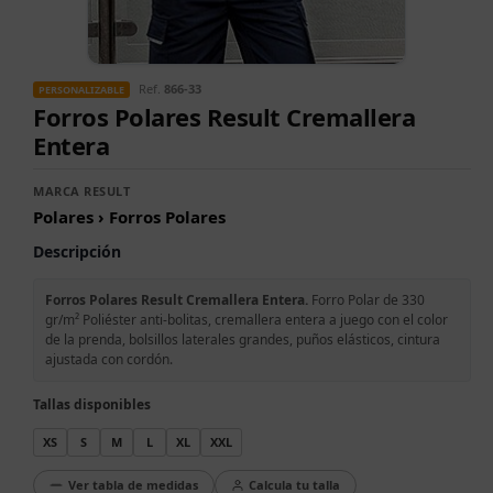
Ref.
866-33
PERSONALIZABLE
Forros Polares Result Cremallera
Entera
MARCA RESULT
Polares › Forros Polares
Descripción
Forros Polares Result Cremallera Entera.
Forro Polar de 330
gr/m² Poliéster anti-bolitas, cremallera entera a juego con el color
de la prenda, bolsillos laterales grandes, puños elásticos, cintura
ajustada con cordón.
Tallas disponibles
XS
S
M
L
XL
XXL
Ver tabla de medidas
Calcula tu talla