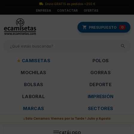
Envío GRATIS en pedidos +250 €
EMPRESA
CONTACTAR
OFERTAS
PRESUPUESTO
0
CAMISETAS
POLOS
MOCHILAS
GORRAS
BOLSAS
DEPORTE
LABORAL
IMPRESIÓN
MARCAS
SECTORES
¡ Sólo Cerramos Viernes por la Tarde ! Julio y Agosto
CATÁLOGO