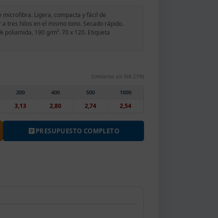
 microfibra. Ligera, compacta y fácil de
 a tres hilos en el mismo tono. Secado rápido.
% poliamida, 190 g/m². 70 x 120. Etiqueta
(Unitarios sin IVA 21%)
200
400
500
1000
3,13
2,80
2,74
2,54
PRESUPUESTO COMPLETO