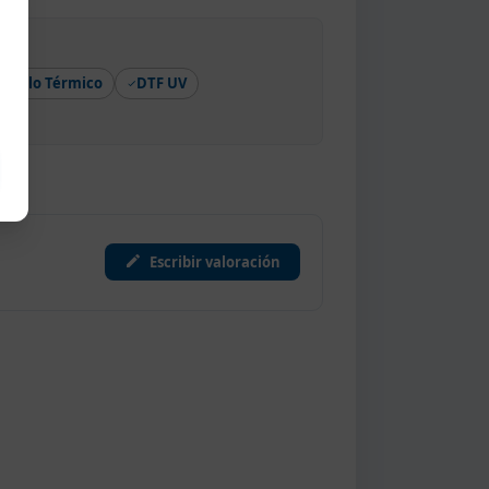
Vinilo Térmico
DTF UV
Escribir valoración