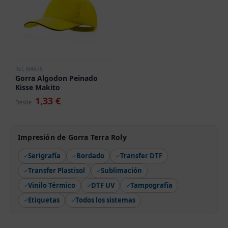
Ref. M4676
Gorra Algodon Peinado
Kisse Makito
1,33 €
Desde
Impresión de Gorra Terra Roly
Serigrafía
Bordado
Transfer DTF
Transfer Plastisol
Sublimación
Vinilo Térmico
DTF UV
Tampografía
Etiquetas
Todos los sistemas