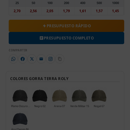
25
50
100
200
400
500
1000
2,70
2,56
2,05
1,79
1,61
1,57
1,45
PRESUPUESTO RÁPIDO
PRESUPUESTO COMPLETO
COMPARTIR
COLORES GORRA TERRA ROLY
Plomo Oscuro 46
Negro 02
Arena 07
Verde Militar 15
Nogal 67
Azul Denim 86