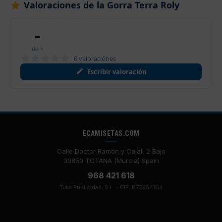
Valoraciones de la Gorra Terra Roly
-
de 5
0 valoraciónes
Escribir valoración
ECAMISETAS.COM
Calle Doctor Ramón y Cajal, 2 Bajo
30850 TOTANA (Murcia) Spain
968 421 618
Tuka Publicidad, S.L. - CIF: B73554164