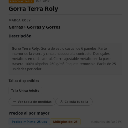
Ref.
7012
PERSONALIZABLE
Gorra Terra Roly
MARCA ROLY
Gorras › Gorras y Gorros
Descripción
Gorra Terra Roly.
Gorra de estilo casual de 6 paneles. Parte
interior de la visera y cinta antisudoral a contraste. Dos ojales
metálicos en cada lateral. Cierre ajustable metálico en la parte
trasera. 100% algodón, 260 g/m². Etiqueta removible. Packs de 25
unidades por color.
Tallas disponibles
Talla Unica Adulto
Ver tabla de medidas
Calcula tu talla
Precios al por mayor
Pedido mínimo:
25 uds
Múltiplos de:
25
(Unitarios sin IVA 21%)