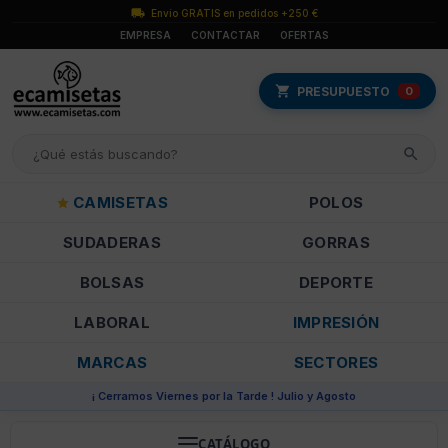
Envío GRATIS en pedidos +250 €
EMPRESA
CONTACTAR
OFERTAS
PRESUPUESTO
0
CAMISETAS
POLOS
SUDADERAS
GORRAS
BOLSAS
DEPORTE
LABORAL
IMPRESIÓN
MARCAS
SECTORES
¡ Cerramos Viernes por la Tarde ! Julio y Agosto
CATÁLOGO