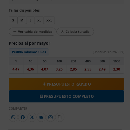
Tallas disponibles
S
M
L
XL
XXL
Ver tabla de medidas
Calcula tu talla
Precios al por mayor
Pedido mínimo:
1 uds
(Unitarios sin IVA 21%)
1
10
50
100
200
400
500
1000
4,47
4,36
4,07
3,25
2,85
2,55
2,49
2,30
PRESUPUESTO RÁPIDO
PRESUPUESTO COMPLETO
COMPARTIR