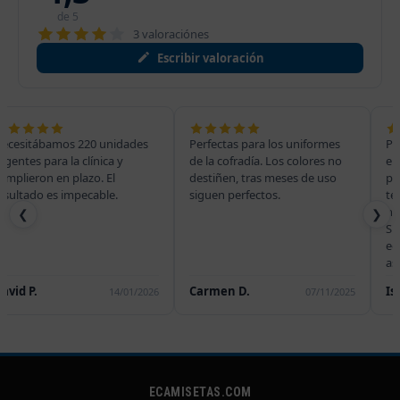
de 5
3 valoraciónes
Escribir valoración
Perfectas para los uniformes
Para la temporada de la peña
de la cofradía. Los colores no
encargamos 150 unidades
destiñen, tras meses de uso
personalizadas con vinilo
siguen perfectos.
térmico. La prenda no encoge
ni se deforma con los lavados.
❮
❯
Sin duda repetiremos, el
equipo de atención nos
asesoró en todo momento.
Carmen D.
Isabel C.
07/11/2025
21/03/2025
ECAMISETAS.COM