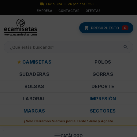
Envío GRATIS en pedidos +250 €
EMPRESA
CONTACTAR
OFERTAS
PRESUPUESTO
0
CAMISETAS
POLOS
SUDADERAS
GORRAS
BOLSAS
DEPORTE
LABORAL
IMPRESIÓN
MARCAS
SECTORES
¡ Sólo Cerramos Viernes por la Tarde ! Julio y Agosto
CATÁLOGO