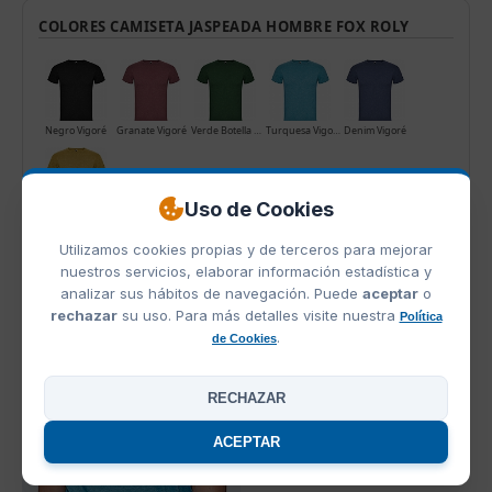
COLORES CAMISETA JASPEADA HOMBRE FOX ROLY
Negro Vigoré
Granate Vigoré
Verde Botella Vigoré
Turquesa Vigoré
Denim Vigoré
Uso de Cookies
Mostaza Vigore
Utilizamos cookies propias y de terceros para mejorar
nuestros servicios, elaborar información estadística y
analizar sus hábitos de navegación. Puede
aceptar
o
PRODUCTOS RELACIONADOS
rechazar
su uso. Para más detalles visite nuestra
Política
.
de Cookies
RECHAZAR
ACEPTAR