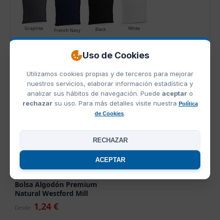
Graphite
White
Black
French Navy
Uso de Cookies
PRODUCTOS RELACIONADOS
Utilizamos cookies propias y de terceros para mejorar
nuestros servicios, elaborar información estadística y
analizar sus hábitos de navegación. Puede
aceptar
o
rechazar
su uso. Para más detalles visite nuestra
Política
.
de Cookies
RECHAZAR
ACEPTAR
Ref. 646-28N
Bolsa Algodón Premium
Natural Westford Mill
1,24 €
Desde