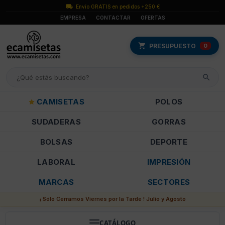
Envío GRATIS en pedidos +250 €
EMPRESA
CONTACTAR
OFERTAS
PRESUPUESTO
0
CAMISETAS
POLOS
SUDADERAS
GORRAS
BOLSAS
DEPORTE
LABORAL
IMPRESIÓN
MARCAS
SECTORES
¡ Sólo Cerramos Viernes por la Tarde ! Julio y Agosto
CATÁLOGO