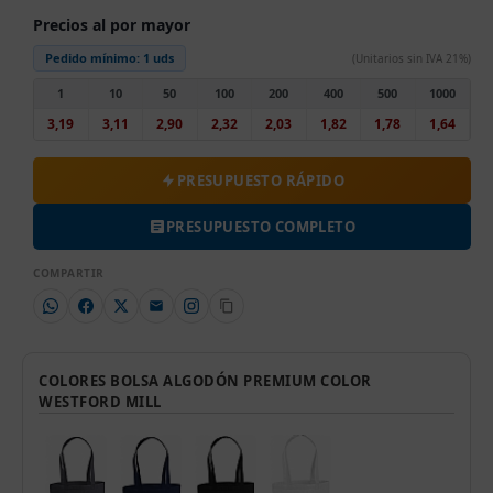
Precios al por mayor
Pedido mínimo:
1 uds
(Unitarios sin IVA 21%)
1
10
50
100
200
400
500
1000
3,19
3,11
2,90
2,32
2,03
1,82
1,78
1,64
PRESUPUESTO RÁPIDO
PRESUPUESTO COMPLETO
COMPARTIR
COLORES BOLSA ALGODÓN PREMIUM COLOR
WESTFORD MILL