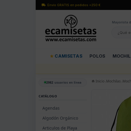
Envío GRATIS en pedidos +250 €
Mayorísta d
CAMISETAS
POLOS
MOCHI
Inicio
Mochilas
Moch
2982
usuarios en línea
CATÁLOGO
Agendas
Algodón Orgánico
Articulos de Playa