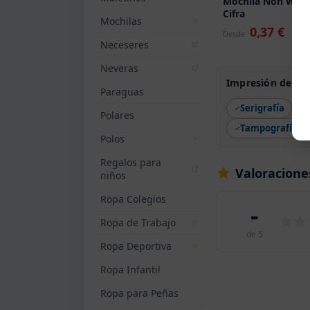
Mochila Non Wov
Cifra
Mochilas
0,37 €
Desde
Neceseres
Neveras
Impresión de Bo
Paraguas
Serigrafía
Polares
Tampografía
Polos
Regalos para
Valoracione
niños
Ropa Colegios
-
Ropa de Trabajo
de 5
Ropa Deportiva
Ropa Infantil
Ropa para Peñas