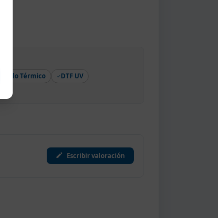
Vinilo Térmico
DTF UV
Escribir valoración