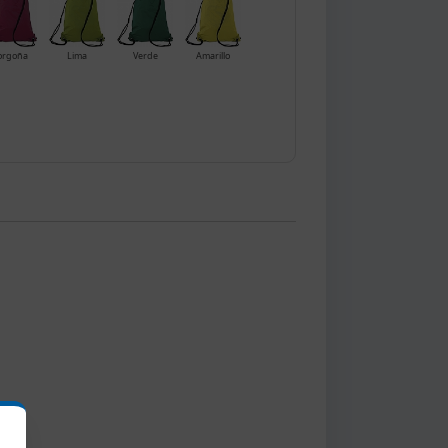
orgoña
Lima
Verde
Amarillo