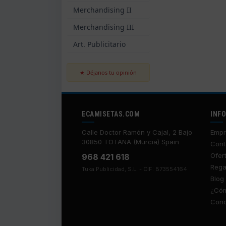
Merchandising II
Merchandising III
Art. Publicitario
★ Déjanos tu opinión
ECAMISETAS.COM
INF
Calle Doctor Ramón y Cajal, 2 Bajo
Empr
30850 TOTANA (Murcia) Spain
Cont
Ofer
968 421 618
Rega
Tuka Publicidad, S.L. - CIF: B73554164
Blog
¿Cóm
Cond