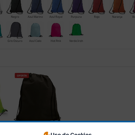
Negro
Azul Marino
Azul Royal
Purpura
Rojo
Naranja
B
Gris Oscuro
Azul Cielo
Hot Pink
Verde Irish
OFERTA
Ref. M4049
Uso de Cookies