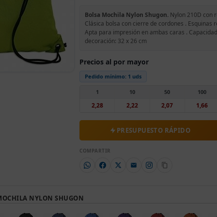
Bolsa Mochila Nylon Shugon.
Nylon 210D con re
Clásica bolsa con cierre de cordones . Esquinas r
Apta para impresión en ambas caras . Capacidad: 
decoración: 32 x 26 cm
Precios al por mayor
Pedido mínimo:
1 uds
1
10
50
100
2,28
2,22
2,07
1,66
PRESUPUESTO RÁPIDO
COMPARTIR
 MOCHILA NYLON SHUGON