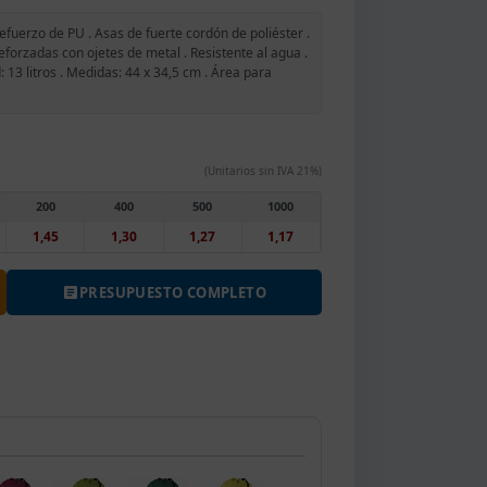
fuerzo de PU . Asas de fuerte cordón de poliéster .
eforzadas con ojetes de metal . Resistente al agua .
13 litros . Medidas: 44 x 34,5 cm . Área para
(Unitarios sin IVA 21%)
200
400
500
1000
1,45
1,30
1,27
1,17
PRESUPUESTO COMPLETO