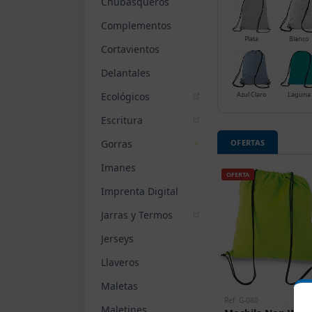
Chubasqueros
Complementos
Plata
Blanco
Cortavientos
Delantales
Ecológicos
Azul Claro
Laguna
Escritura
Gorras
OFERTAS
Imanes
OFERTA
Imprenta Digital
Jarras y Termos
Jerseys
Llaveros
Maletas
Ref. G-080
Maletines