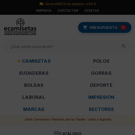
Envío GRATIS en pedidos +250 €
EMPRESA
CONTACTAR
OFERTAS
PRESUPUESTO
0
CAMISETAS
POLOS
SUDADERAS
GORRAS
BOLSAS
DEPORTE
LABORAL
IMPRESIÓN
MARCAS
SECTORES
¡ Sólo Cerramos Viernes por la Tarde ! Julio y Agosto
CATÁLOGO