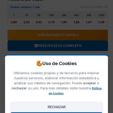
Pedido mínimo:
1 uds
(Unitarios sin IVA 21%)
1
10
50
100
200
400
500
1000
2,89
2,82
2,63
2,10
1,84
1,65
1,61
1,49
PRESUPUESTO RÁPIDO
PRESUPUESTO COMPLETO
COMPARTIR
Uso de Cookies
Utilizamos cookies propias y de terceros para mejorar
nuestros servicios, elaborar información estadística y
COLORES BOLSA ORGANICA POPULAR ASA LARGA JASSZ
analizar sus hábitos de navegación. Puede
aceptar
o
rechazar
su uso. Para más detalles visite nuestra
Política
.
de Cookies
RECHAZAR