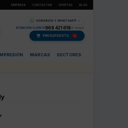
EMPRESA
CONTACTAR
OFERTAS
BLOG
HORARIOS Y WHATSAPP
▼
968 421 618
ATENCIÓN CLIENTE
(5 líneas)
PRESUPUESTO
0
IMPRESIÓN
MARCAS
SECTORES
ly
r