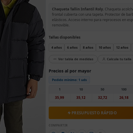
Chaqueta Tallin Infantil Roly.
Chaqueta acolcha
frontal cubierta con una tapeta. Protector de barb
elásticos. Acceso interno para reprocesos en esp
removible.
Tallas disponibles
4 años
6 años
8 años
10 años
12 años
Ver tabla de medidas
Calcula tu talla
Precios al por mayor
Pedido mínimo:
1 uds
1
10
50
100
35,99
35,12
32,72
26,18
PRESUPUESTO RÁPIDO
COMPARTIR