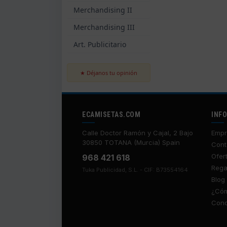
Merchandising II
Merchandising III
Art. Publicitario
★ Déjanos tu opinión
ECAMISETAS.COM
INF
Calle Doctor Ramón y Cajal, 2 Bajo
Empr
30850 TOTANA (Murcia) Spain
Cont
Ofer
968 421 618
Rega
Tuka Publicidad, S.L. - CIF: B73554164
Blog
¿Cóm
Cond