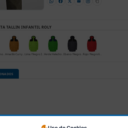
TA TALLIN INFANTIL ROLY
Royal / Marino 0555
Amarillo Curry / Negro 17202
Lima / Negro 2250
Verde Helecho / Marino 22655
Ebano / Negro 23102
Rojo / Negro 6002
IONADOS
Uso de Cookies