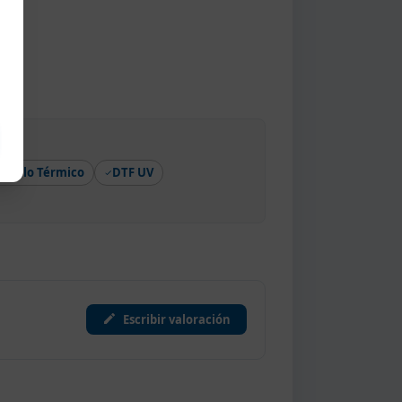
Vinilo Térmico
DTF UV
Escribir valoración