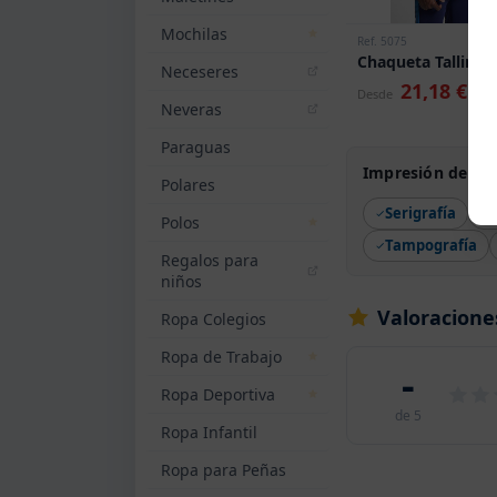
Mochilas
Ref. 5075
Chaqueta Tallin Ro
Neceseres
21,18 €
Desde
Neveras
Paraguas
Impresión de Chaq
Polares
Serigrafía
Polos
Tampografía
Regalos para
niños
Valoraciones
Ropa Colegios
Ropa de Trabajo
-
Ropa Deportiva
de 5
Ropa Infantil
Ropa para Peñas