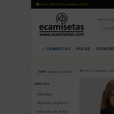
Envío GRATIS en pedidos +250 €
Mayorísta d
CAMISETAS
POLOS
SUDADE
Inicio
Chaquetas
Ch
4997
usuarios en línea
CATÁLOGO
Agendas
Algodón Orgánico
Articulos de Playa