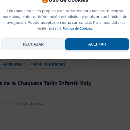
Utilizamos cookies propias y de terceros para mejorar nuestros
ly
servicios, elaborar información estadística y analizar sus hábitos de
navegación. Puede
aceptar
o
rechazar
su uso. Para más detalles
visite nuestra
.
Política de Cookies
RECHAZAR
ACEPTAR
ueta Tallin Infantil Roly
Bordado
Transfer DTF
Transfer Plastisol
Sublimación
Etiquetas
Todos los sistemas
 de la Chaqueta Tallin Infantil Roly
0 valoraciónes