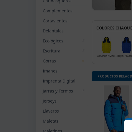
Chubasqueros
Complementos
Cortavientos
COLORES CHAQUE
Delantales
Ecológicos
Escritura
Amarillo / Marino 0355
Gorras
Imanes
PRODUCTOS RELAC
Imprenta Digital
Jarras y Termos
Jerseys
Llaveros
Maletas
Maletines