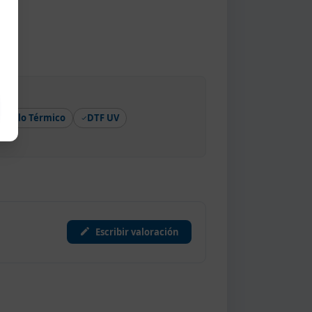
Vinilo Térmico
DTF UV
Escribir valoración