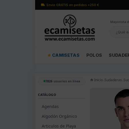
Envío GRATIS en pedidos +250 €
Mayorísta d
CAMISETAS
POLOS
SUDADE
Inicio
Sudaderas
Su
7826
usuarios en línea
CATÁLOGO
Agendas
Algodón Orgánico
Articulos de Playa