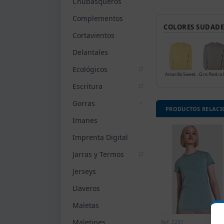
Chubasqueros
Complementos
COLORES SUDADE
Cortavientos
Delantales
Ecológicos
Amarillo Sweet Lavado
Escritura
Gorras
PRODUCTOS RELAC
Imanes
Imprenta Digital
Jarras y Termos
Jerseys
Llaveros
Maletas
Maletines
Ref. 2201