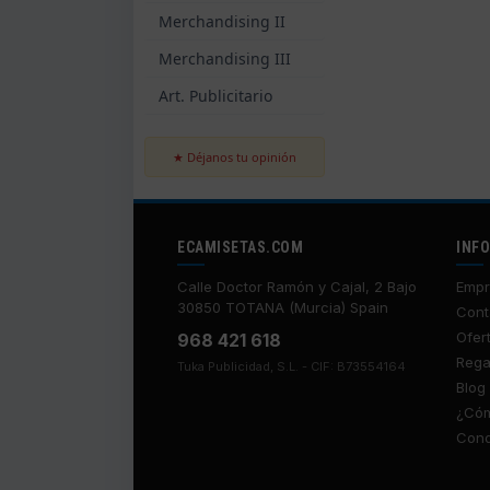
Merchandising II
Merchandising III
Art. Publicitario
★ Déjanos tu opinión
ECAMISETAS.COM
INF
Calle Doctor Ramón y Cajal, 2 Bajo
Empr
30850 TOTANA (Murcia) Spain
Cont
Ofer
968 421 618
Rega
Tuka Publicidad, S.L. - CIF: B73554164
Blog
¿Cóm
Cond