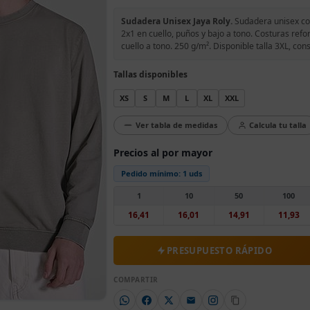
Sudadera Unisex Jaya Roly.
Sudadera unisex con
2x1 en cuello, puños y bajo a tono. Costuras refo
cuello a tono. 250 g/m². Disponible talla 3XL, cons
Tallas disponibles
XS
S
M
L
XL
XXL
Ver tabla de medidas
Calcula tu talla
Precios al por mayor
Pedido mínimo:
1 uds
1
10
50
100
16,41
16,01
14,91
11,93
PRESUPUESTO RÁPIDO
COMPARTIR