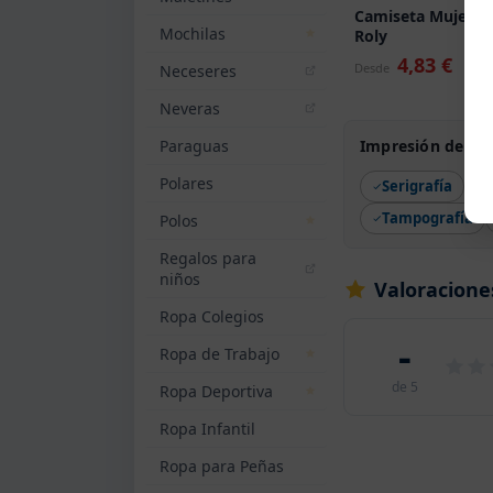
Camiseta Mujer Fi
Mochilas
Roly
4,83 €
Desde
Neceseres
Neveras
Paraguas
Impresión de Sud
Polares
Serigrafía
Tampografía
Polos
Regalos para
niños
Valoracione
Ropa Colegios
-
Ropa de Trabajo
de 5
Ropa Deportiva
Ropa Infantil
Ropa para Peñas