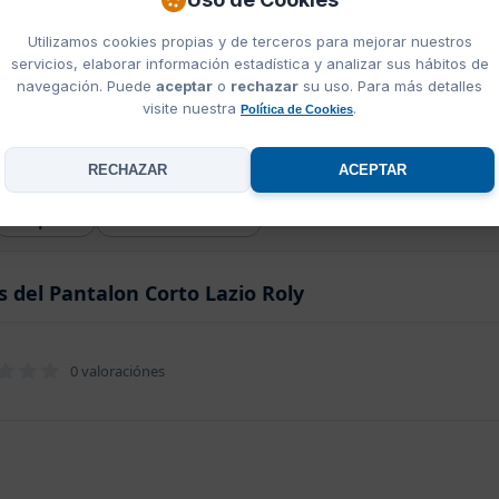
Utilizamos cookies propias y de terceros para mejorar nuestros
servicios, elaborar información estadística y analizar sus hábitos de
navegación. Puede
aceptar
o
rechazar
su uso. Para más detalles
visite nuestra
.
Política de Cookies
talon Corto Lazio Roly
RECHAZAR
ACEPTAR
Bordado
Transfer DTF
Transfer Plastisol
Sublimación
Etiquetas
Todos los sistemas
s del Pantalon Corto Lazio Roly
0 valoraciónes