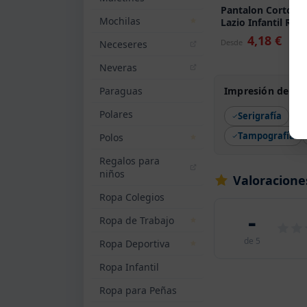
Pantalon Corto
Mochilas
Lazio Infantil Roly
4,18 €
Desde
Neceseres
Neveras
Paraguas
Impresión de Pan
Polares
Serigrafía
Tampografía
Polos
Regalos para
niños
Valoracione
Ropa Colegios
-
Ropa de Trabajo
de 5
Ropa Deportiva
Ropa Infantil
Ropa para Peñas