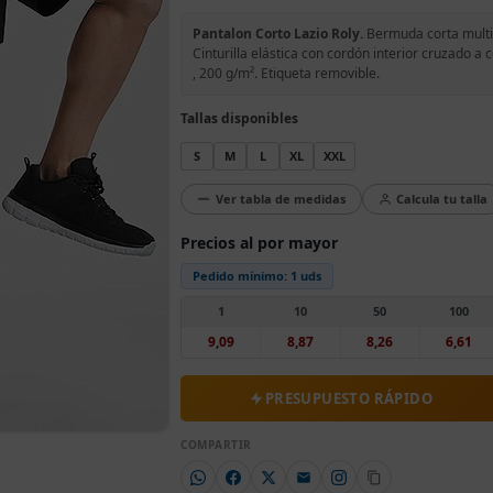
Pantalon Corto Lazio Roly.
Bermuda corta multid
Cinturilla elástica con cordón interior cruzado a 
, 200 g/m². Etiqueta removible.
Tallas disponibles
S
M
L
XL
XXL
Ver tabla de medidas
Calcula tu talla
Precios al por mayor
Pedido mínimo:
1 uds
1
10
50
100
9,09
8,87
8,26
6,61
PRESUPUESTO RÁPIDO
COMPARTIR