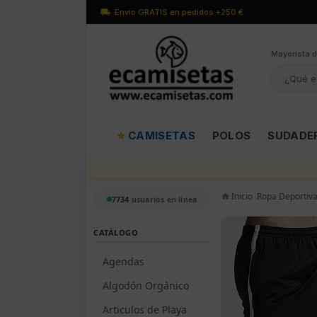
Envío GRATIS en pedidos +250 €
Mayorísta d
CAMISETAS
POLOS
SUDADE
Inicio
Ropa Deportiv
7734
usuarios en línea
CATÁLOGO
Agendas
Algodón Orgánico
Articulos de Playa