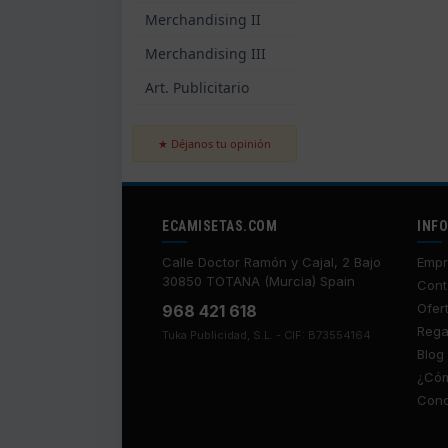
Merchandising II
Merchandising III
Art. Publicitario
★ Déjanos tu opinión
ECAMISETAS.COM
INF
Calle Doctor Ramón y Cajal, 2 Bajo
Empr
30850 TOTANA (Murcia) Spain
Cont
Ofer
968 421 618
Rega
Tuka Publicidad, S.L. - CIF: B73554164
Blog
¿Cóm
Cond