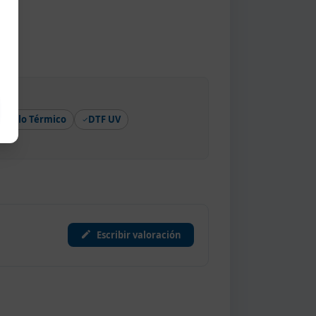
Vinilo Térmico
DTF UV
Escribir valoración