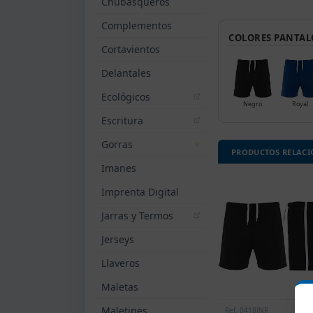
Chubasqueros
Complementos
COLORES PANTAL
Cortavientos
Delantales
Ecológicos
Negro
Royal
Escritura
Gorras
PRODUCTOS RELAC
Imanes
Imprenta Digital
Jarras y Termos
Jerseys
Llaveros
Maletas
Maletines
Ref. 0418INR