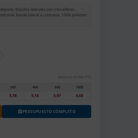
eporte. Bolsillos laterales con cremalleras.
contraste. Banda lateral a contraste. 100% poliéster
(Unitarios sin IVA 21%)
200
400
500
1000
5,78
5,18
5,07
4,68
PRESUPUESTO COMPLETO