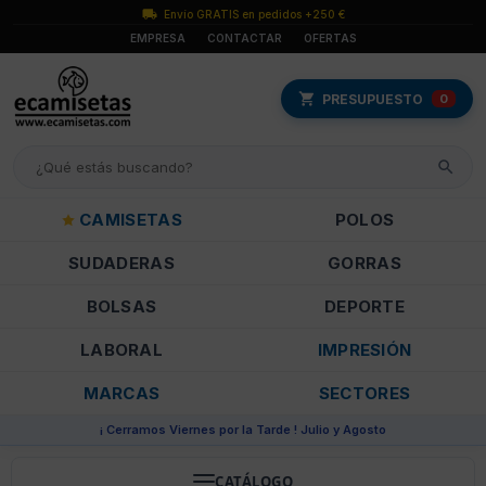
Envío GRATIS en pedidos +250 €
EMPRESA
CONTACTAR
OFERTAS
PRESUPUESTO
0
CAMISETAS
POLOS
SUDADERAS
GORRAS
BOLSAS
DEPORTE
LABORAL
IMPRESIÓN
MARCAS
SECTORES
¡ Cerramos Viernes por la Tarde ! Julio y Agosto
CATÁLOGO