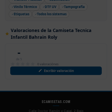
Vinilo Térmico
DTF UV
Tampografía
Etiquetas
Todos los sistemas
Valoraciones de la Camiseta Tecnica
Infantil Bahrain Roly
-
de 5
0 valoraciónes
Escribir valoración
ECAMISETAS.COM
Calle Doctor Ramón y Cajal, 2 Bajo