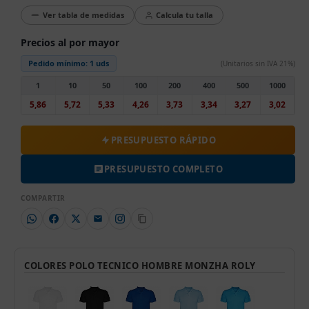
Ver tabla de medidas
Calcula tu talla
Precios al por mayor
Pedido mínimo:
1 uds
(Unitarios sin IVA 21%)
1
10
50
100
200
400
500
1000
5,86
5,72
5,33
4,26
3,73
3,34
3,27
3,02
PRESUPUESTO RÁPIDO
PRESUPUESTO COMPLETO
COMPARTIR
COLORES POLO TECNICO HOMBRE MONZHA ROLY