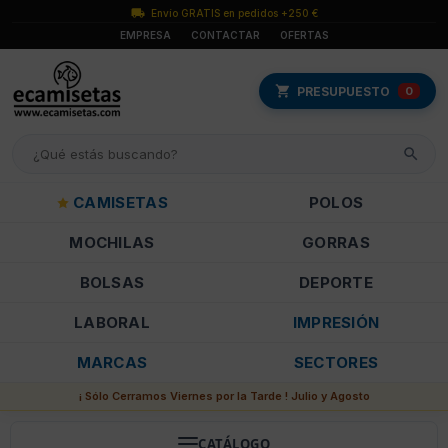
Envío GRATIS en pedidos +250 €
EMPRESA
CONTACTAR
OFERTAS
PRESUPUESTO
0
CAMISETAS
POLOS
MOCHILAS
GORRAS
BOLSAS
DEPORTE
LABORAL
IMPRESIÓN
MARCAS
SECTORES
¡ Sólo Cerramos Viernes por la Tarde ! Julio y Agosto
CATÁLOGO