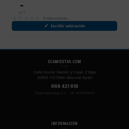
-
de 5
0 valoraciónes
Escribir valoración
ECAMISETAS.COM
Calle Doctor Ramón y Cajal, 2 Bajo
30850 TOTANA (Murcia) Spain
968 421 618
Tuka Publicidad, S.L. - CIF: B73554164
INFORMACIÓN