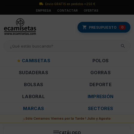
Envío GRATIS en pedidos +250 €
EMPRESA
CONTACTAR
OFERTAS
PRESUPUESTO
0
CAMISETAS
POLOS
SUDADERAS
GORRAS
BOLSAS
DEPORTE
LABORAL
IMPRESIÓN
MARCAS
SECTORES
¡ Sólo Cerramos Viernes por la Tarde ! Julio y Agosto
CATÁLOGO