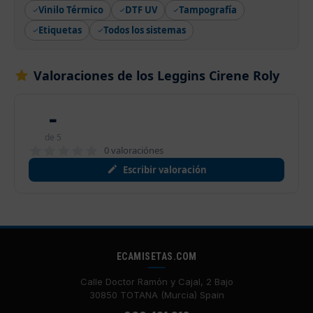
Vinilo Térmico
DTF UV
Tampografía
Etiquetas
Todos los sistemas
Valoraciones de los Leggins Cirene Roly
-
de 5
0 valoraciónes
Escribir valoración
ECAMISETAS.COM
Calle Doctor Ramón y Cajal, 2 Bajo
30850 TOTANA (Murcia) Spain