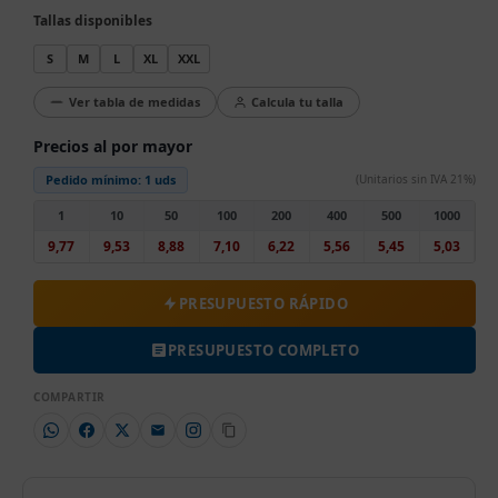
Tallas disponibles
S
M
L
XL
XXL
Ver tabla de medidas
Calcula tu talla
Precios al por mayor
Pedido mínimo:
1 uds
(Unitarios sin IVA 21%)
1
10
50
100
200
400
500
1000
9,77
9,53
8,88
7,10
6,22
5,56
5,45
5,03
PRESUPUESTO RÁPIDO
PRESUPUESTO COMPLETO
COMPARTIR