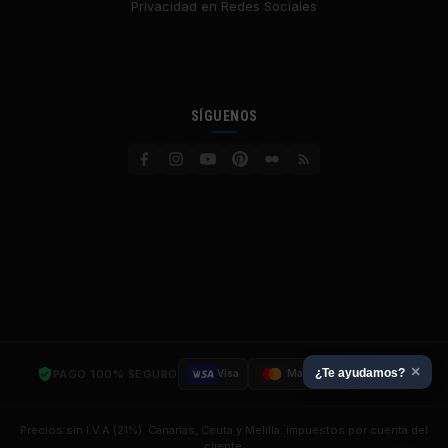
Privacidad en Redes Sociales
SÍGUENOS
×
¿Te ayudamos?
PAGO 100% SEGURO
Visa
Mastercard
SSL
Precios sin I.V.A (21%). Canarias, Ceuta y Melilla: impuestos por cuenta del
cliente.