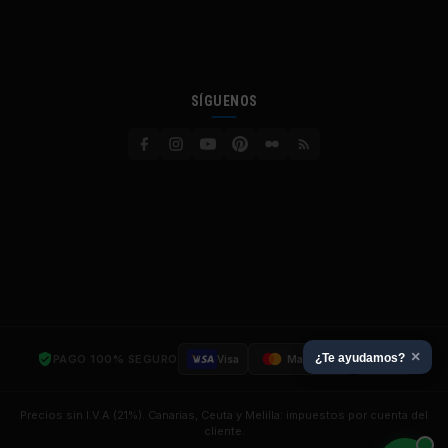
SÍGUENOS
×
¿Te ayudamos?
PAGO 100% SEGURO
Visa
Mastercard
SSL
Precios sin I.V.A (21%). Canarias, Ceuta y Melilla: impuestos por cuenta del
cliente.