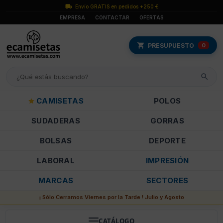
Envío GRATIS en pedidos +250 €
EMPRESA
CONTACTAR
OFERTAS
PRESUPUESTO
0
CAMISETAS
POLOS
SUDADERAS
GORRAS
BOLSAS
DEPORTE
LABORAL
IMPRESIÓN
MARCAS
SECTORES
¡ Sólo Cerramos Viernes por la Tarde ! Julio y Agosto
CATÁLOGO