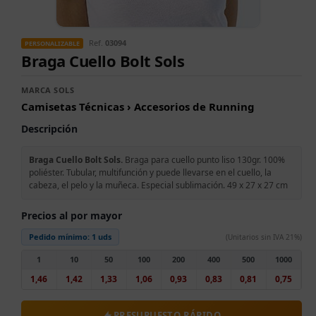
Ref.
03094
PERSONALIZABLE
Braga Cuello Bolt Sols
MARCA SOLS
Camisetas Técnicas › Accesorios de Running
Descripción
Braga Cuello Bolt Sols.
Braga para cuello punto liso 130gr. 100%
poliéster. Tubular, multifunción y puede llevarse en el cuello, la
cabeza, el pelo y la muñeca. Especial sublimación. 49 x 27 x 27 cm
Precios al por mayor
Pedido mínimo:
1 uds
(Unitarios sin IVA 21%)
1
10
50
100
200
400
500
1000
1,46
1,42
1,33
1,06
0,93
0,83
0,81
0,75
PRESUPUESTO RÁPIDO