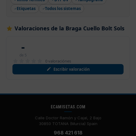
Etiquetas
Todos los sistemas
Valoraciones de la Braga Cuello Bolt Sols
-
de 5
0 valoraciónes
Escribir valoración
ECAMISETAS.COM
Calle Doctor Ramón y Cajal, 2 Bajo
30850 TOTANA (Murcia) Spain
968 421 618