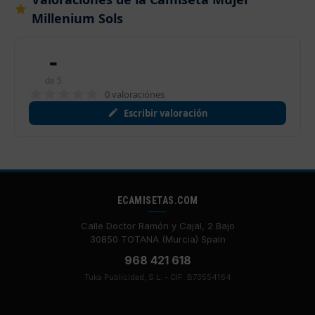
Millenium Sols
-
de 5
0 valoraciónes
Escribir valoración
ECAMISETAS.COM
Calle Doctor Ramón y Cajal, 2 Bajo
30850 TOTANA (Murcia) Spain
968 421 618
Tuka Publicidad, S.L. - CIF: B73554164