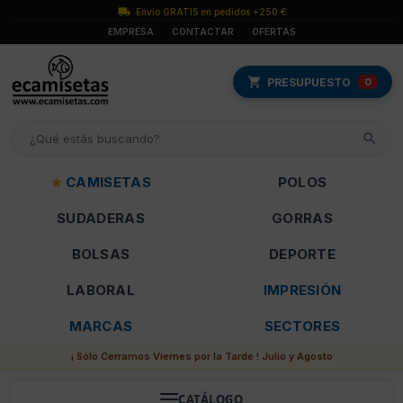
Envío GRATIS en pedidos +250 €
EMPRESA
CONTACTAR
OFERTAS
PRESUPUESTO
0
CAMISETAS
POLOS
SUDADERAS
GORRAS
BOLSAS
DEPORTE
LABORAL
IMPRESIÓN
MARCAS
SECTORES
¡ Sólo Cerramos Viernes por la Tarde ! Julio y Agosto
CATÁLOGO