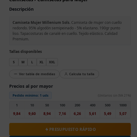
Descripción
Camiseta Mujer Millenium Sols.
Camiseta de mujer con cuello
redondo. 95% algodón semipeinado - 5% elastano. 190gr punto
liso. Tapacosturas de canalé en cuello. Tejido elástico. Calidad
Premium.
Tallas disponibles
S
M
L
XL
XXL
Ver tabla de medidas
Calcula tu talla
Precios al por mayor
Pedido mínimo:
1 uds
(Unitarios sin IVA 21%)
1
10
50
100
200
400
500
1000
9,84
9,60
8,94
7,16
6,26
5,61
5,49
5,07
PRESUPUESTO RÁPIDO