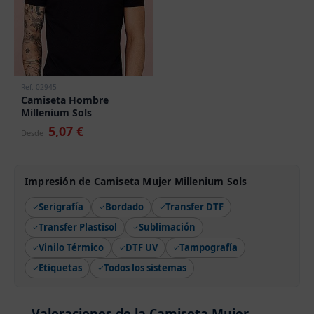
Ref. 02945
Camiseta Hombre
Millenium Sols
5,07 €
Desde
Impresión de Camiseta Mujer Millenium Sols
Serigrafía
Bordado
Transfer DTF
Transfer Plastisol
Sublimación
Vinilo Térmico
DTF UV
Tampografía
Etiquetas
Todos los sistemas
Valoraciones de la Camiseta Mujer