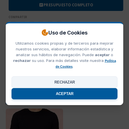
PRESUPUESTO COMPLETO
COMPARTIR
Uso de Cookies
Utilizamos cookies propias y de terceros para mejorar
COLORES CAMISETA MUJER MILLENIUM SOLS
nuestros servicios, elaborar información estadística y
analizar sus hábitos de navegación. Puede
aceptar
o
rechazar
su uso. Para más detalles visite nuestra
Política
.
de Cookies
Blanco
Negro
Marino
RECHAZAR
ACEPTAR
PRODUCTOS RELACIONADOS
OFERTAS