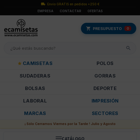
Envío GRATIS en pedidos +250 €
EMPRESA
CONTACTAR
OFERTAS
PRESUPUESTO
0
CAMISETAS
POLOS
SUDADERAS
GORRAS
BOLSAS
DEPORTE
LABORAL
IMPRESIÓN
MARCAS
SECTORES
¡ Sólo Cerramos Viernes por la Tarde ! Julio y Agosto
CATÁLOGO