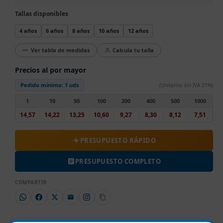
Tallas disponibles
4 años
6 años
8 años
10 años
12 años
Ver tabla de medidas
Calcula tu talla
Precios al por mayor
Pedido mínimo:
1 uds
(Unitarios sin IVA 21%)
1
10
50
100
200
400
500
1000
14,57
14,22
13,25
10,60
9,27
8,30
8,12
7,51
PRESUPUESTO RÁPIDO
PRESUPUESTO COMPLETO
COMPARTIR