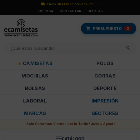
Envío GRATIS en pedidos +250 €
EMPRESA
CONTACTAR
OFERTAS
PRESUPUESTO
0
CAMISETAS
POLOS
MOCHILAS
GORRAS
BOLSAS
DEPORTE
LABORAL
IMPRESIÓN
MARCAS
SECTORES
¡ Sólo Cerramos Viernes por la Tarde ! Julio y Agosto
CATÁLOGO