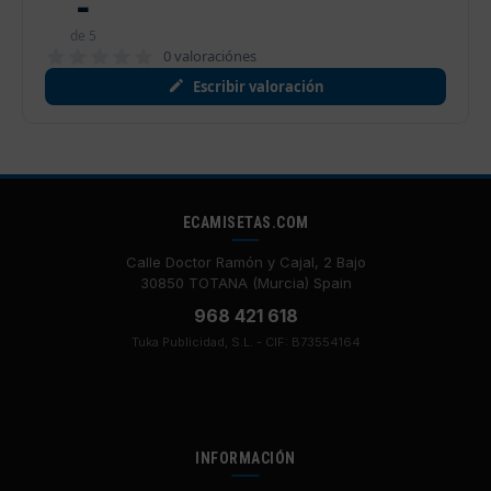
-
de 5
0 valoraciónes
Escribir valoración
ECAMISETAS.COM
Calle Doctor Ramón y Cajal, 2 Bajo
30850 TOTANA (Murcia) Spain
968 421 618
Tuka Publicidad, S.L. - CIF: B73554164
INFORMACIÓN