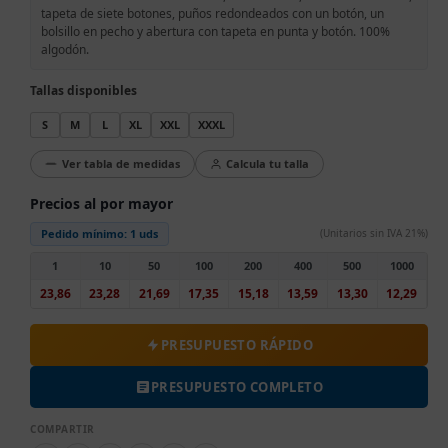
tapeta de siete botones, puños redondeados con un botón, un
bolsillo en pecho y abertura con tapeta en punta y botón. 100%
algodón.
Tallas disponibles
S
M
L
XL
XXL
XXXL
Ver tabla de medidas
Calcula tu talla
Precios al por mayor
Pedido mínimo:
1 uds
(Unitarios sin IVA 21%)
1
10
50
100
200
400
500
1000
23,86
23,28
21,69
17,35
15,18
13,59
13,30
12,29
PRESUPUESTO RÁPIDO
PRESUPUESTO COMPLETO
COMPARTIR