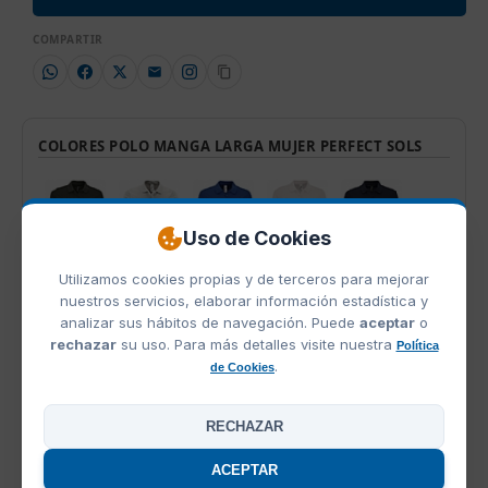
COMPARTIR
COLORES POLO MANGA LARGA MUJER PERFECT SOLS
Uso de Cookies
Utilizamos cookies propias y de terceros para mejorar
French Marino
Antracita Mezcla
Azul Royal
Blanco
Ash
nuestros servicios, elaborar información estadística y
analizar sus hábitos de navegación. Puede
aceptar
o
rechazar
su uso. Para más detalles visite nuestra
Política
.
de Cookies
Oxblood Jaspeado
Naranja
Negro
Gris Mezcla
Rojo
RECHAZAR
ACEPTAR