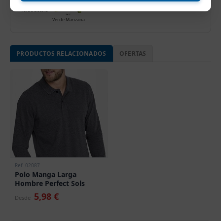
Verde Botella
Verde Manzana
PRODUCTOS RELACIONADOS
OFERTAS
Ref. 02087
Polo Manga Larga
Hombre Perfect Sols
5,98 €
Desde