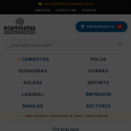
Envío GRATIS en pedidos +250 €
EMPRESA
CONTACTAR
OFERTAS
PRESUPUESTO
0
CAMISETAS
POLOS
SUDADERAS
GORRAS
BOLSAS
DEPORTE
LABORAL
IMPRESIÓN
MARCAS
SECTORES
¡ Sólo Cerramos Viernes por la Tarde ! Julio y Agosto
CATÁLOGO