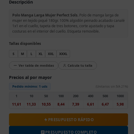
Descripción
Polo Manga Larga Mujer Perfect Sols.
Polo de manga larga de
mujer en tejido piqué 180gr. 100% algodón peinado acabado canalé
1x1 en el cuello, tapeta de tres botones, corte ajustado y tapa
costuras en el interior del cuello. Etiqueta removible.
Tallas disponibles
S
M
L
XL
XXL
XXXL
Ver tabla de medidas
Calcula tu talla
Precios al por mayor
Pedido mínimo:
1 uds
(Unitarios sin IVA 21%)
1
10
50
100
200
400
500
1000
11,61
11,33
10,55
8,44
7,39
6,61
6,47
5,98
PRESUPUESTO RÁPIDO
PRESUPUESTO COMPLETO