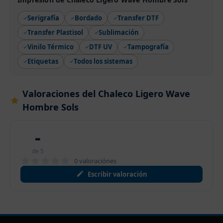
Serigrafía
Bordado
Transfer DTF
Transfer Plastisol
Sublimación
Vinilo Térmico
DTF UV
Tampografía
Etiquetas
Todos los sistemas
Valoraciones del Chaleco Ligero Wave
Hombre Sols
-
de 5
0 valoraciónes
Escribir valoración