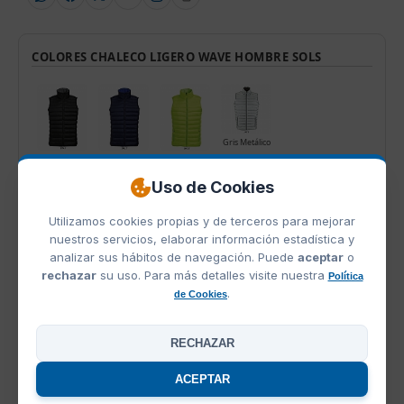
COLORES CHALECO LIGERO WAVE HOMBRE SOLS
Gris Metálico
Negro
Marino
Lima Flúor
Uso de Cookies
PRODUCTOS RELACIONADOS
Utilizamos cookies propias y de terceros para mejorar
nuestros servicios, elaborar información estadística y
analizar sus hábitos de navegación. Puede
aceptar
o
rechazar
su uso. Para más detalles visite nuestra
Política
.
de Cookies
RECHAZAR
ACEPTAR