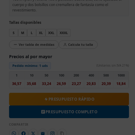
cuerpo y dos bolsillos con cremallera de fantasía como el
revestimiento.
Tallas disponibles
S
M
L
XL
XXL
XXXL
Ver tabla de medidas
Calcula tu talla
Precios al por mayor
Pedido mínimo:
1 uds
(Unitarios sin IVA 21%)
1
10
50
100
200
400
500
1000
36,57
35,68
33,24
26,59
23,27
20,83
20,39
18,84
PRESUPUESTO RÁPIDO
PRESUPUESTO COMPLETO
COMPARTIR