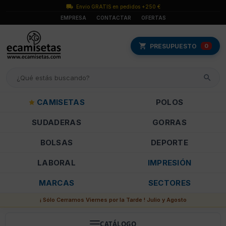
Envío GRATIS en pedidos +250 €
EMPRESA
CONTACTAR
OFERTAS
PRESUPUESTO
0
CAMISETAS
POLOS
SUDADERAS
GORRAS
BOLSAS
DEPORTE
LABORAL
IMPRESIÓN
MARCAS
SECTORES
¡ Sólo Cerramos Viernes por la Tarde ! Julio y Agosto
CATÁLOGO