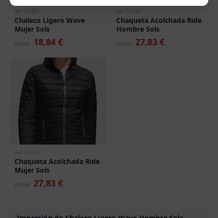
Ref. 01437
Ref. 01193
Chaleco Ligero Wave
Chaqueta Acolchada Ride
Mujer Sols
Hombre Sols
18,84 €
27,83 €
Desde
Desde
Ref. 01170
Chaqueta Acolchada Ride
Mujer Sols
27,83 €
Desde
Impresión de Chaleco Ligero Wave Hombre Sols