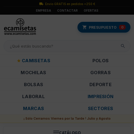
Envío GRATIS en pedidos +250 €
EMPRESA
CONTACTAR
OFERTAS
PRESUPUESTO
0
CAMISETAS
POLOS
MOCHILAS
GORRAS
BOLSAS
DEPORTE
LABORAL
IMPRESIÓN
MARCAS
SECTORES
¡ Sólo Cerramos Viernes por la Tarde ! Julio y Agosto
CATÁLOGO