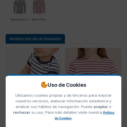
Blanco/ Azul marino
Blanco/Rojo
PRODUCTOS RELACIONADOS
Uso de Cookies
Utilizamos cookies propias y de terceros para mejorar
nuestros servicios, elaborar información estadística y
Ref. 01401
Ref. 01400
analizar sus hábitos de navegación. Puede
aceptar
o
Body Bebe Miles Sols
Camiseta Infantil Miles
rechazar
su uso. Para más detalles visite nuestra
Política
Sols
.
de Cookies
3,26 €
3,30 €
Desde
Desde