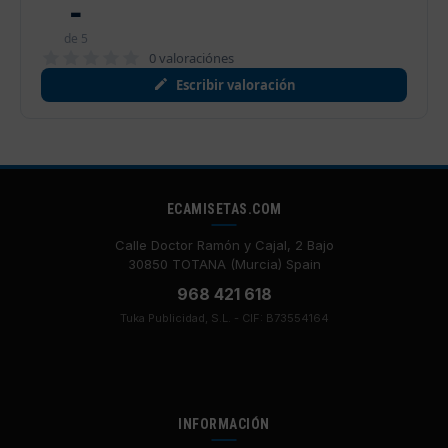
-
de 5
0 valoraciónes
Escribir valoración
ECAMISETAS.COM
Calle Doctor Ramón y Cajal, 2 Bajo
30850 TOTANA (Murcia) Spain
968 421 618
Tuka Publicidad, S.L. - CIF: B73554164
INFORMACIÓN