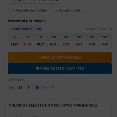
S
M
L
XL
XXL
XXXL
Ver tabla de medidas
Calcula tu talla
Precios al por mayor
Pedido mínimo:
1 uds
(Unitarios sin IVA 21%)
1
10
50
100
200
400
500
1000
11,98
11,69
10,89
8,71
7,62
6,83
6,68
6,17
PRESUPUESTO RÁPIDO
PRESUPUESTO COMPLETO
COMPARTIR
COLORES CAMISETA HOMBRE RAYAS MARINE SOLS