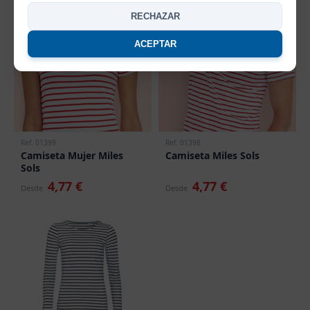
RECHAZAR
ACEPTAR
Ref. 01399
Ref. 01398
Camiseta Mujer Miles
Camiseta Miles Sols
Sols
4,77 €
4,77 €
Desde
Desde