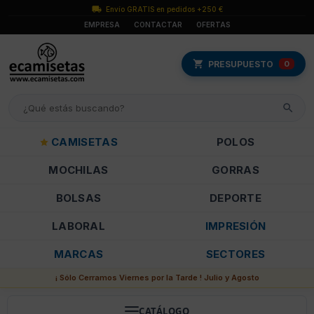
Envío GRATIS en pedidos +250 €
EMPRESA
CONTACTAR
OFERTAS
PRESUPUESTO
0
CAMISETAS
POLOS
MOCHILAS
GORRAS
BOLSAS
DEPORTE
LABORAL
IMPRESIÓN
MARCAS
SECTORES
¡ Sólo Cerramos Viernes por la Tarde ! Julio y Agosto
CATÁLOGO