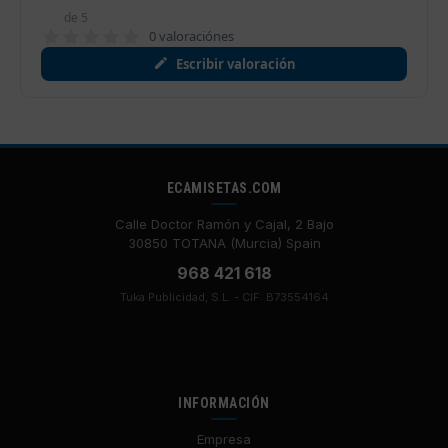
de 5
0 valoraciónes
Escribir valoración
ECAMISETAS.COM
Calle Doctor Ramón y Cajal, 2 Bajo
30850 TOTANA (Murcia) Spain
968 421 618
Tuka Publicidad, S.L. - CIF: B73554164
INFORMACIÓN
Empresa