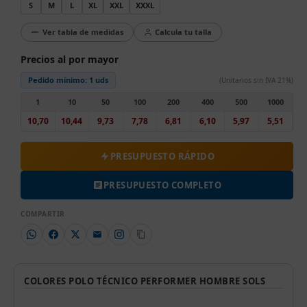
S
M
L
XL
XXL
XXXL
Ver tabla de medidas
Calcula tu talla
Precios al por mayor
Pedido mínimo:
1 uds
(Unitarios sin IVA 21%)
1
10
50
100
200
400
500
1000
10,70
10,44
9,73
7,78
6,81
6,10
5,97
5,51
PRESUPUESTO RÁPIDO
PRESUPUESTO COMPLETO
COMPARTIR
COLORES POLO TÉCNICO PERFORMER HOMBRE SOLS