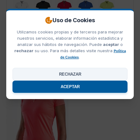
Uso de Cookies
Blanco
Negro
Rojo
Azul Royal
Verde Manzana
Utilizamos cookies propias y de terceros para mejorar
nuestros servicios, elaborar información estadística y
analizar sus hábitos de navegación. Puede
aceptar
o
rechazar
su uso. Para más detalles visite nuestra
Política
French Marino
Aqua
Gris Puro
.
de Cookies
RECHAZAR
PRODUCTOS RELACIONADOS
OFERTAS
ACEPTAR