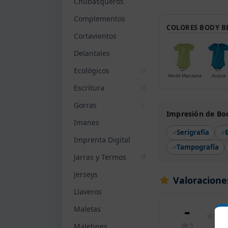
Chubasqueros
Complementos
COLORES BODY B
Cortavientos
Delantales
Ecológicos
Verde Manzana
Acqua
Escritura
Gorras
Impresión de Bo
Imanes
Serigrafía
Imprenta Digital
Tampografía
Jarras y Termos
Jerseys
Valoracione
Llaveros
-
Maletas
de 5
Maletines