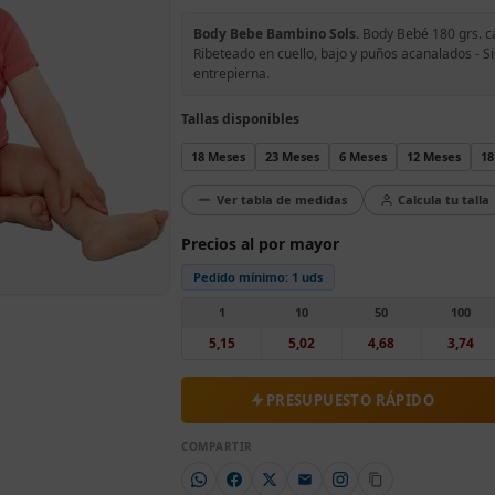
Body Bebe Bambino Sols.
Body Bebé 180 grs. c
Ribeteado en cuello, bajo y puños acanalados - S
entrepierna.
Tallas disponibles
18 Meses
23 Meses
6 Meses
12 Meses
18
Ver tabla de medidas
Calcula tu talla
Precios al por mayor
Pedido mínimo:
1 uds
1
10
50
100
5,15
5,02
4,68
3,74
PRESUPUESTO RÁPIDO
COMPARTIR