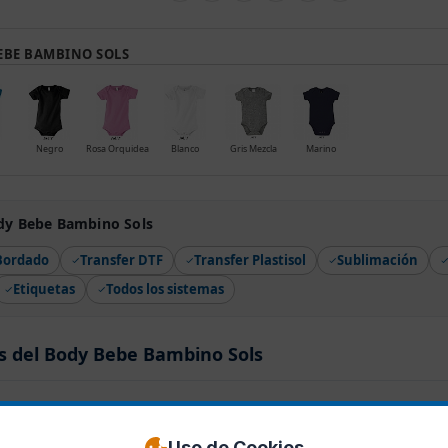
EBE BAMBINO SOLS
Negro
Rosa Orquidea
Blanco
Gris Mezcla
Marino
dy Bebe Bambino Sols
Bordado
Transfer DTF
Transfer Plastisol
Sublimación
Etiquetas
Todos los sistemas
s del Body Bebe Bambino Sols
0 valoraciónes
Uso de Cookies