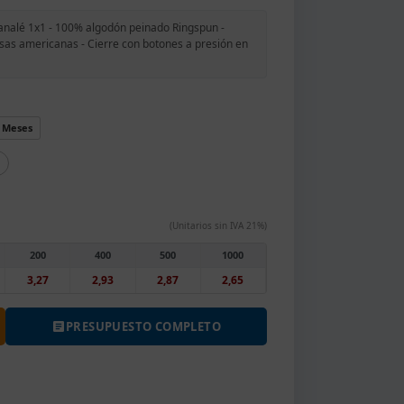
analé 1x1 - 100% algodón peinado Ringspun -
isas americanas - Cierre con botones a presión en
 Meses
(Unitarios sin IVA 21%)
200
400
500
1000
3,27
2,93
2,87
2,65
PRESUPUESTO COMPLETO