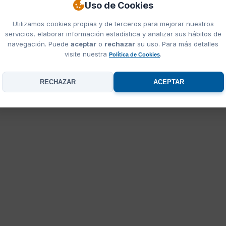
Uso de Cookies
tal Hidea
Gorras Hidea
Utilizamos cookies propias y de terceros para mejorar nuestros
teresar:
artículos hidea
,
Catálogo Hidea 2026
,
otras marcas de camisetas pe
servicios, elaborar información estadística y analizar sus hábitos de
navegación. Puede
aceptar
o
rechazar
su uso. Para más detalles
visite nuestra
.
Política de Cookies
RECHAZAR
ACEPTAR