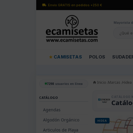
Envío GRATIS en pedidos +250 €
Mayorísta d
CAMISETAS
POLOS
SUDADE
Inicio
Marcas
Hidea
7298
usuarios en línea
CATÁLOGO 
CATÁLOGO
Catálo
Agendas
Algodón Orgánico
HIDEA
Articulos de Playa