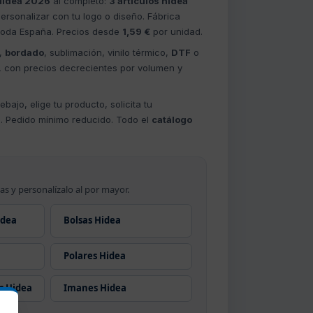
Hidea 2026
al completo:
3 artículos hidea
ersonalizar con tu logo o diseño. Fábrica
 toda España. Precios desde
1,59 €
por unidad.
,
bordado
, sublimación, vinilo térmico,
DTF
o
, con precios decrecientes por volumen y
bajo, elige tu producto, solicita tu
s. Pedido mínimo reducido. Todo el
catálogo
as y personalízalo al por mayor.
idea
Bolsas Hidea
Polares Hidea
s Hidea
Imanes Hidea