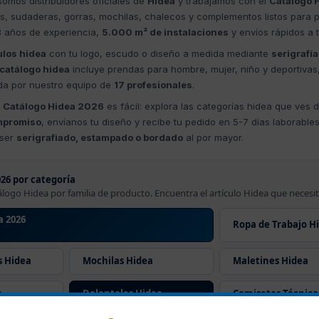
omos distribuidores oficiales de
Hidea
y trabajamos con el
Catálogo 
s, sudaderas, gorras, mochilas, chalecos y complementos listos para p
3 años de experiencia,
5.000 m² de instalaciones
y envíos rápidos a
ulos hidea
con tu logo, escudo o diseño a medida mediante
serigrafía
catálogo hidea
incluye prendas para hombre, mujer, niño y deportivas
da por nuestro equipo de
17 profesionales
.
l
Catálogo Hidea 2026
es fácil: explora las categorías hidea que ves de
mpromiso
, envíanos tu diseño y recibe tu pedido en 5-7 días laborable
 ser
serigrafiado, estampado o bordado
al por mayor.
26 por categoría
álogo Hidea por familia de producto. Encuentra el artículo Hidea que necesit
a 2026
Ropa de Trabajo H
 Hidea
Mochilas Hidea
Maletines Hidea
a
Delantales Hidea
Camisetas Técnica