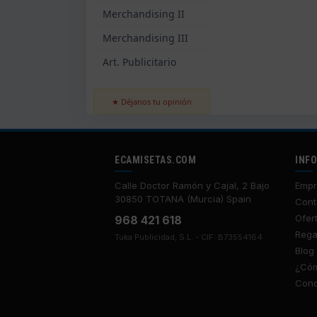
Merchandising II
Merchandising III
Art. Publicitario
★ Déjanos tu opinión
ECAMISETAS.COM
INF
Calle Doctor Ramón y Cajal, 2 Bajo
Empr
30850 TOTANA (Murcia) Spain
Cont
Ofer
968 421 618
Rega
Tuka Publicidad, S.L. - CIF: B73554164
Blog
¿Cóm
Cond