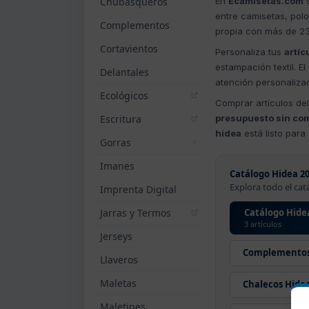
Chubasqueros
En
Ecamisetas.com
s
entre camisetas, polo
Complementos
propia con más de 2
Cortavientos
Personaliza tus
artíc
estampación textil. El
Delantales
atención personaliza
Ecológicos
Comprar artículos de
Escritura
presupuesto sin co
hidea
está listo para
Gorras
Imanes
Catálogo Hidea 20
Explora todo el cat
Imprenta Digital
Jarras y Termos
Catálogo Hide
3 artículos
Jerseys
Complementos
Llaveros
Maletas
Chalecos Hide
Maletines