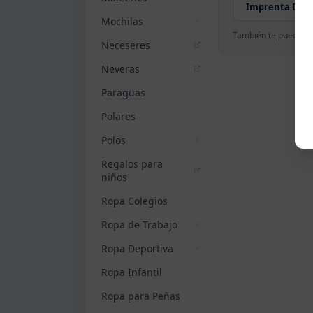
Imprenta Digi
Mochilas
También te puede in
Neceseres
Neveras
Paraguas
Polares
Polos
Regalos para
niños
Ropa Colegios
Ropa de Trabajo
Ropa Deportiva
Ropa Infantil
Ropa para Peñas