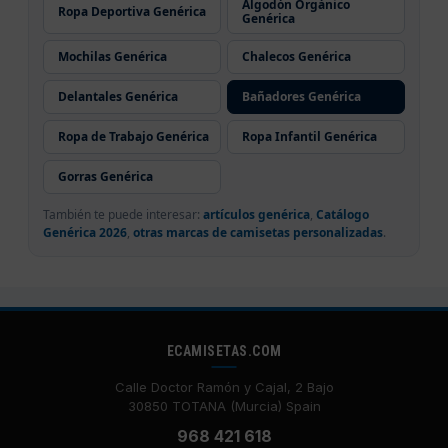
Algodón Orgánico
Ropa Deportiva Genérica
Genérica
Mochilas Genérica
Chalecos Genérica
Delantales Genérica
Bañadores Genérica
Ropa de Trabajo Genérica
Ropa Infantil Genérica
Gorras Genérica
También te puede interesar:
artículos genérica
,
Catálogo
Genérica 2026
,
otras marcas de camisetas personalizadas
.
ECAMISETAS.COM
Calle Doctor Ramón y Cajal, 2 Bajo
30850 TOTANA (Murcia) Spain
968 421 618