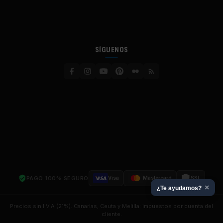
SÍGUENOS
PAGO 100% SEGURO
Visa
Mastercard
SSL
×
¿Te ayudamos?
Precios sin I.V.A (21%). Canarias, Ceuta y Melilla: impuestos por cuenta del
cliente.