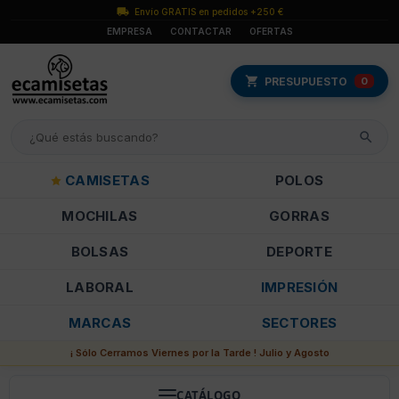
Envío GRATIS en pedidos +250 €
EMPRESA
CONTACTAR
OFERTAS
PRESUPUESTO
0
CAMISETAS
POLOS
MOCHILAS
GORRAS
BOLSAS
DEPORTE
LABORAL
IMPRESIÓN
MARCAS
SECTORES
¡ Sólo Cerramos Viernes por la Tarde ! Julio y Agosto
CATÁLOGO