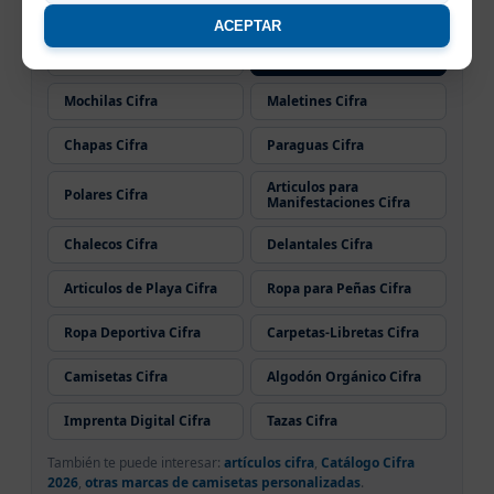
Complementos Cifra
Camisas Cifra
ACEPTAR
Toallas Cifra
Ropa Colegios Cifra
Mochilas Cifra
Maletines Cifra
Chapas Cifra
Paraguas Cifra
Articulos para
Polares Cifra
Manifestaciones Cifra
Chalecos Cifra
Delantales Cifra
Articulos de Playa Cifra
Ropa para Peñas Cifra
Ropa Deportiva Cifra
Carpetas-Libretas Cifra
Camisetas Cifra
Algodón Orgánico Cifra
Imprenta Digital Cifra
Tazas Cifra
También te puede interesar:
artículos cifra
,
Catálogo Cifra
2026
,
otras marcas de camisetas personalizadas
.