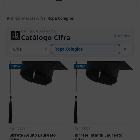
Inicio
Marcas
Cifra
Ropa Colegios
CATÁLOGO MARCA
Catálogo Cifra
2 artículos
×
CIFRA
CIFRA
Ref: 10528
Ref: 10527
Birrete Adulto Laureato
Birrete Infantil Laureato
Cifra
Cifra