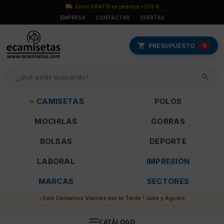
Envío GRATIS en pedidos +250 €
EMPRESA
CONTACTAR
OFERTAS
PRESUPUESTO
0
CAMISETAS
POLOS
MOCHILAS
GORRAS
BOLSAS
DEPORTE
LABORAL
IMPRESIÓN
MARCAS
SECTORES
¡ Sólo Cerramos Viernes por la Tarde ! Julio y Agosto
CATÁLOGO