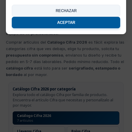
Personaliza tus
artículos cifra
con tu logo, escudo o diseño a
medida mediante
serigrafía
,
bordado
, sublimación, vinilo
RECHAZAR
térmico,
DTF
o estampación textil. El
catálogo cifra
incluye
prendas para hombre, mujer, niño y deportivas, con precios
ACEPTAR
decrecientes por volumen y atención personalizada por nuestro
equipo de
17 profesionales
.
Comprar artículos del
Catálogo Cifra 2026
es fácil: explora las
categorías cifra que ves debajo, elige tu producto, solicita tu
presupuesto sin compromiso
, envíanos tu diseño y recibe tu
pedido en 5-7 días laborables. Pedido mínimo reducido. Todo el
catálogo cifra
está listo para ser
serigrafiado, estampado o
bordado
al por mayor.
Catálogo Cifra 2026 por categoría
Explora todo el catálogo Cifra por familia de producto.
Encuentra el artículo Cifra que necesitas y personalízalo al
por mayor.
Catálogo Cifra 2026
7 artículos
Llaveros Cifra
Polos Cifra