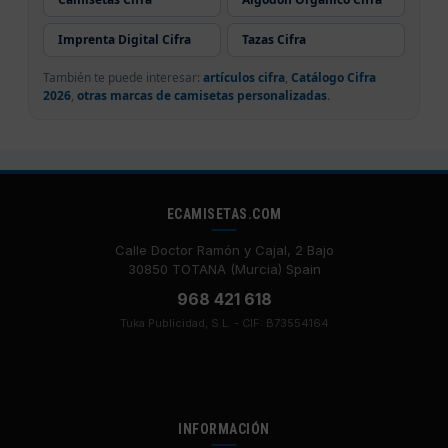
Imprenta Digital Cifra
Tazas Cifra
También te puede interesar:
artículos cifra
,
Catálogo Cifra
2026
,
otras marcas de camisetas personalizadas
.
ECAMISETAS.COM
Calle Doctor Ramón y Cajal, 2 Bajo
30850 TOTANA (Murcia) Spain
968 421 618
Tuka Publicidad, S.L. - CIF: B73554164
INFORMACIÓN