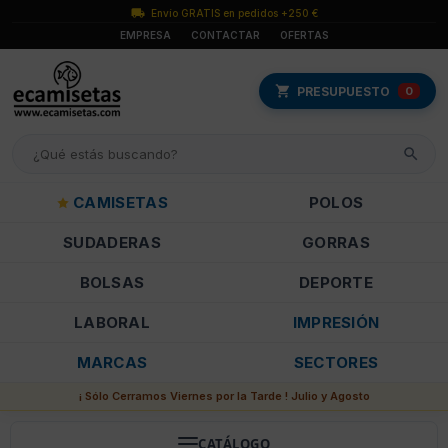
Envío GRATIS en pedidos +250 €
EMPRESA
CONTACTAR
OFERTAS
PRESUPUESTO
0
CAMISETAS
POLOS
SUDADERAS
GORRAS
BOLSAS
DEPORTE
LABORAL
IMPRESIÓN
MARCAS
SECTORES
¡ Sólo Cerramos Viernes por la Tarde ! Julio y Agosto
CATÁLOGO