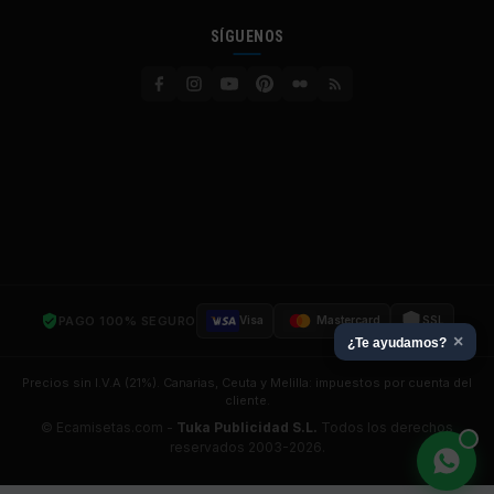
SÍGUENOS
PAGO 100% SEGURO
Visa
Mastercard
SSL
×
¿Te ayudamos?
Precios sin I.V.A (21%). Canarias, Ceuta y Melilla: impuestos por cuenta del
cliente.
© Ecamisetas.com -
Tuka Publicidad S.L.
Todos los derechos
reservados 2003-2026.