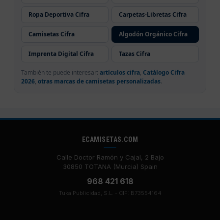
Ropa Deportiva Cifra
Carpetas-Libretas Cifra
Camisetas Cifra
Algodón Orgánico Cifra
Imprenta Digital Cifra
Tazas Cifra
También te puede interesar:
artículos cifra
,
Catálogo Cifra
2026
,
otras marcas de camisetas personalizadas
.
ECAMISETAS.COM
Calle Doctor Ramón y Cajal, 2 Bajo
30850 TOTANA (Murcia) Spain
968 421 618
Tuka Publicidad, S.L. - CIF: B73554164