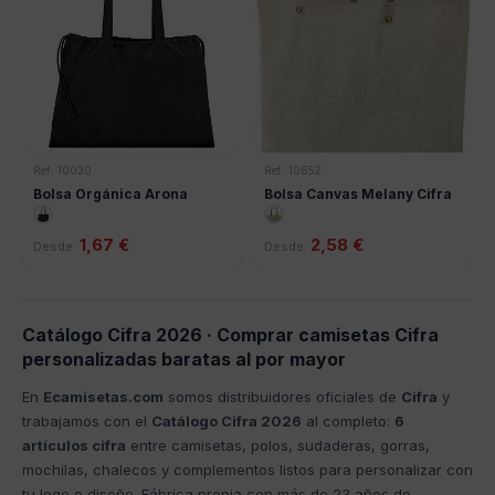
Ref: 10030
Ref: 10652
Bolsa Orgánica Arona
Bolsa Canvas Melany Cifra
1,67 €
2,58 €
Desde
Desde
Catálogo Cifra 2026 · Comprar camisetas Cifra
personalizadas baratas al por mayor
En
Ecamisetas.com
somos distribuidores oficiales de
Cifra
y
trabajamos con el
Catálogo Cifra 2026
al completo:
6
artículos cifra
entre camisetas, polos, sudaderas, gorras,
mochilas, chalecos y complementos listos para personalizar con
tu logo o diseño. Fábrica propia con más de 23 años de