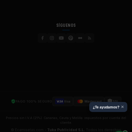
SÍGUENOS
PAGO 100% SEGURO
Visa
Mastercard
SSL
×
¿Te ayudamos?
Precios sin I.V.A (21%). Canarias, Ceuta y Melilla: impuestos por cuenta del
cliente.
© Ecamisetas.com -
Tuka Publicidad S.L.
Todos los derechos