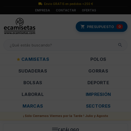
Envío GRATIS en pedidos +250 €
EMPRESA
CONTACTAR
OFERTAS
PRESUPUESTO
0
CAMISETAS
POLOS
SUDADERAS
GORRAS
BOLSAS
DEPORTE
LABORAL
IMPRESIÓN
MARCAS
SECTORES
¡ Sólo Cerramos Viernes por la Tarde ! Julio y Agosto
CATÁLOGO