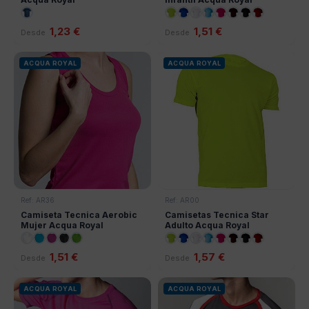
1,23 €
1,51 €
Desde
Desde
ACQUA ROYAL
ACQUA ROYAL
Ref: AR36
Ref: AR00
Camiseta Tecnica Aerobic
Camisetas Tecnica Star
Mujer Acqua Royal
Adulto Acqua Royal
1,51 €
1,57 €
Desde
Desde
ACQUA ROYAL
ACQUA ROYAL