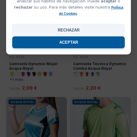
analizar sus hábitos de navegación. Puede
aceptar
o
rechazar
su uso. Para más detalles visite nuestra
Política
.
de Cookies
RECHAZAR
ACEPTAR
Ref: AR38
Ref: AR78
Camiseta Dynamic Mujer
Camiseta Tecnica Dynamic
Acqua Royal
Combo Acqua Royal
+1 más
2,09 €
2,20 €
Desde
Desde
ACQUA ROYAL
ACQUA ROYAL