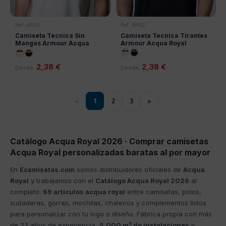
Ref: AR83
Ref: AR82
Camiseta Tecnica Sin
Camiseta Tecnica Tirantes
Mangas Armour Acqua
Armour Acqua Royal
Royal
2,38 €
2,38 €
Desde
Desde
«
1
2
3
»
Catálogo Acqua Royal 2026 · Comprar camisetas
Acqua Royal personalizadas baratas al por mayor
En
Ecamisetas.com
somos distribuidores oficiales de
Acqua
Royal
y trabajamos con el
Catálogo Acqua Royal 2026
al
completo:
69 artículos acqua royal
entre camisetas, polos,
sudaderas, gorras, mochilas, chalecos y complementos listos
para personalizar con tu logo o diseño. Fábrica propia con más
de 23 años de experiencia,
5.000 m² de instalaciones
y