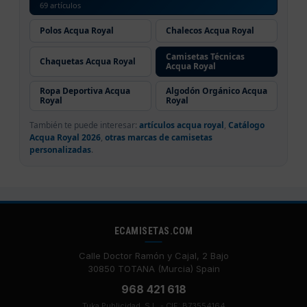
69 artículos
Polos Acqua Royal
Chalecos Acqua Royal
Camisetas Técnicas
Chaquetas Acqua Royal
Acqua Royal
Ropa Deportiva Acqua
Algodón Orgánico Acqua
Royal
Royal
También te puede interesar:
artículos acqua royal
,
Catálogo
Acqua Royal 2026
,
otras marcas de camisetas
personalizadas
.
ECAMISETAS.COM
Calle Doctor Ramón y Cajal, 2 Bajo
30850 TOTANA (Murcia) Spain
968 421 618
Tuka Publicidad, S.L. - CIF: B73554164