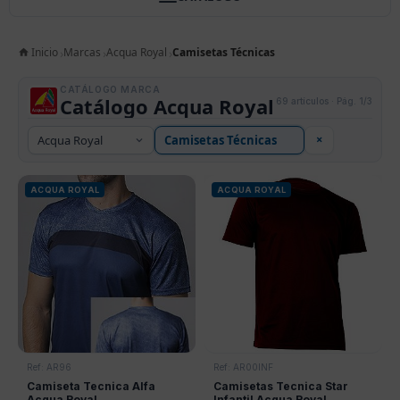
Inicio
Marcas
Acqua Royal
Camisetas Técnicas
CATÁLOGO MARCA
Catálogo Acqua Royal
69 artículos · Pág. 1/3
×
ACQUA ROYAL
ACQUA ROYAL
Ref: AR96
Ref: AR00INF
Camiseta Tecnica Alfa
Camisetas Tecnica Star
Acqua Royal
Infantil Acqua Royal