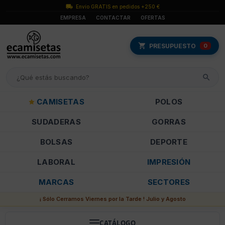
Envío GRATIS en pedidos +250 €
EMPRESA
CONTACTAR
OFERTAS
PRESUPUESTO
0
CAMISETAS
POLOS
SUDADERAS
GORRAS
BOLSAS
DEPORTE
LABORAL
IMPRESIÓN
MARCAS
SECTORES
¡ Sólo Cerramos Viernes por la Tarde ! Julio y Agosto
CATÁLOGO