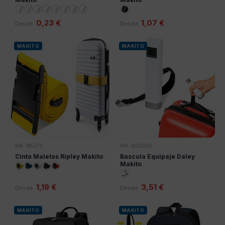
0,23 €
1,07 €
Desde
Desde
MAKITO
MAKITO
Ref: M5373
Ref: M20363
Cinta Maletas Ripley Makito
Bascula Equipaje Daley
Makito
1,19 €
3,51 €
Desde
Desde
MAKITO
MAKITO