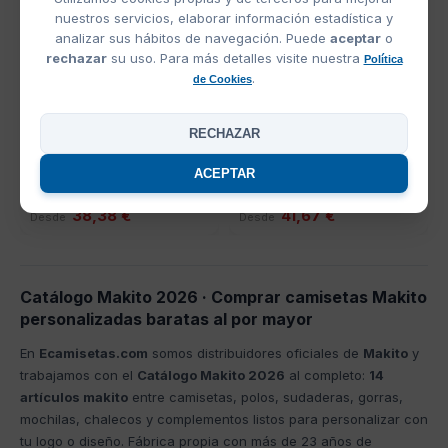
nuestros servicios, elaborar información estadística y
analizar sus hábitos de navegación. Puede
aceptar
o
rechazar
su uso. Para más detalles visite nuestra
Política
.
de Cookies
RECHAZAR
Ref: M5238
Ref: M22009
Trolley Zoidel Makito
Maleta Trolley Pletux
Makito
ACEPTAR
38,38 €
41,67 €
Desde
Desde
Catálogo Makito 2026 · Comprar camisetas Makito
personalizadas baratas al por mayor
En
Ecamisetas.com
somos distribuidores oficiales de
Makito
y
trabajamos con el
Catálogo Makito 2026
al completo:
14
artículos makito
entre camisetas, polos, sudaderas, gorras,
mochilas, chalecos y complementos listos para personalizar con
tu logo o diseño. Fábrica propia con más de 23 años de