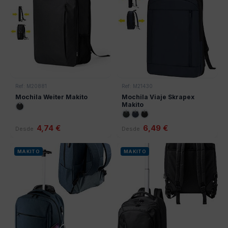
Ref: M20881
Ref: M21430
Mochila Weiter Makito
Mochila Viaje Skrapex
Makito
4,74 €
6,49 €
Desde
Desde
MAKITO
MAKITO