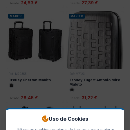
24,53 €
27,39 €
Desde
Desde
MAKITO
MAKITO
Ref: M20355
Ref: M7123
Trolley Chertan Makito
Trolley Tugart Antonio Miro
Makito
28,45 €
31,22 €
Desde
Desde
MAKITO
MAKITO
Uso de Cookies
Utilizamos cookies propias y de terceros para mejorar