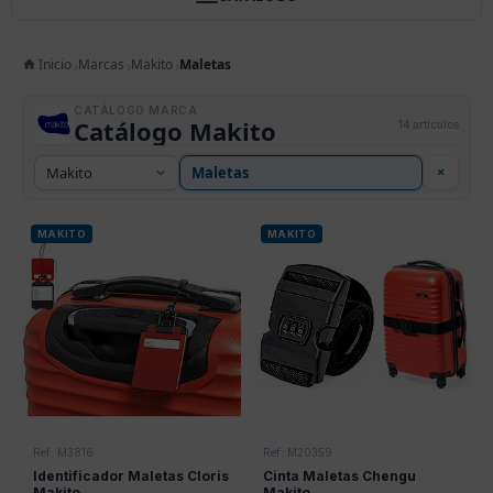
Inicio
Marcas
Makito
Maletas
CATÁLOGO MARCA
Catálogo Makito
14 artículos
×
MAKITO
MAKITO
Ref: M3816
Ref: M20359
Identificador Maletas Cloris
Cinta Maletas Chengu
Makito
Makito