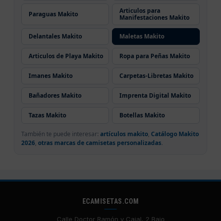
Articulos para
Paraguas Makito
Manifestaciones Makito
Delantales Makito
Maletas Makito
Articulos de Playa Makito
Ropa para Peñas Makito
Imanes Makito
Carpetas-Libretas Makito
Bañadores Makito
Imprenta Digital Makito
Tazas Makito
Botellas Makito
También te puede interesar:
artículos makito
,
Catálogo Makito
2026
,
otras marcas de camisetas personalizadas
.
ECAMISETAS.COM
Calle Doctor Ramón y Cajal, 2 Bajo