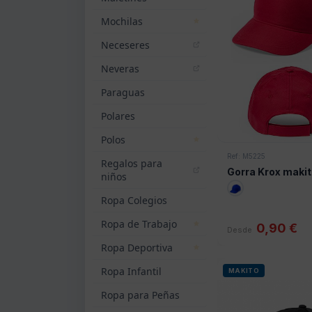
Mochilas
Neceseres
Neveras
Paraguas
Polares
Polos
Ref: M5225
Regalos para
Gorra Krox maki
niños
Ropa Colegios
Ropa de Trabajo
0,90 €
Desde
Ropa Deportiva
Ropa Infantil
MAKITO
Ropa para Peñas