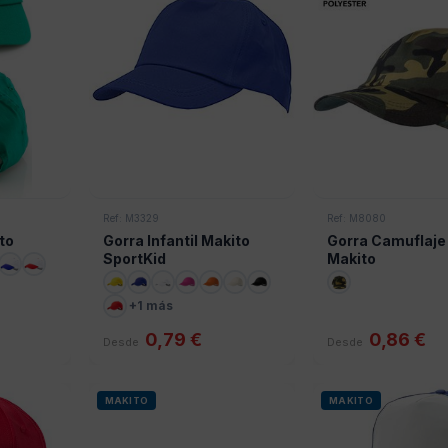
Ref: M3329
Ref: M8080
to
Gorra Infantil Makito
Gorra Camuflaj
SportKid
Makito
+1 más
0,79 €
0,86 €
Desde
Desde
MAKITO
MAKITO