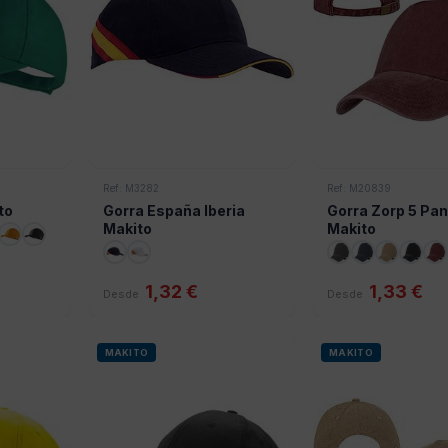
Ref: M3282
Ref: M20839
to
Gorra España Iberia
Gorra Zorp 5 Pa
Makito
Makito
1,32 €
1,33 €
Desde
Desde
MAKITO
MAKITO