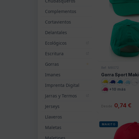
Chubasqueros
Complementos
Cortavientos
Delantales
Ecológicos
Escritura
Gorras
Ref: M8072
Imanes
Gorra Sport Maki
Imprenta Digital
+10 más
Jarras y Termos
0,74 €
Jerseys
Desde
Llaveros
MAKITO
Maletas
Maletines