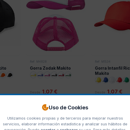
Ref: M4828
Ref: M1534
ito
Gorra Zodak Makito
Gorra Intanfil Ri
Makito
1,07 €
1,07 €
Desde
Desde
Uso de Cookies
MAKITO
MAKITO
Utilizamos cookies propias y de terceros para mejorar nuestros
servicios, elaborar información estadística y analizar sus hábitos de
navegación. Puede
aceptar
o
rechazar
su uso. Para más detalles