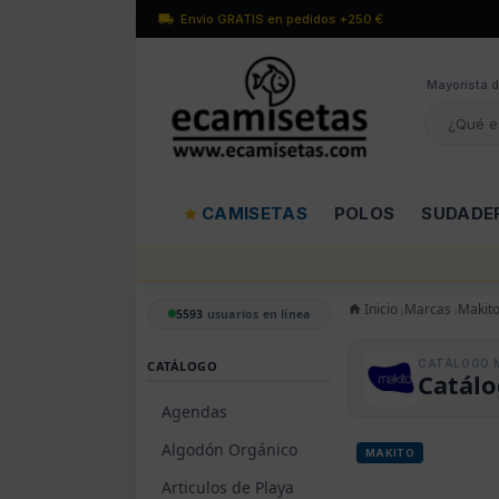
Envío GRATIS en pedidos +250 €
Mayorísta d
CAMISETAS
POLOS
SUDADE
Inicio
Marcas
Makit
5593
usuarios en línea
CATÁLOGO 
CATÁLOGO
Catál
Agendas
Algodón Orgánico
MAKITO
Articulos de Playa