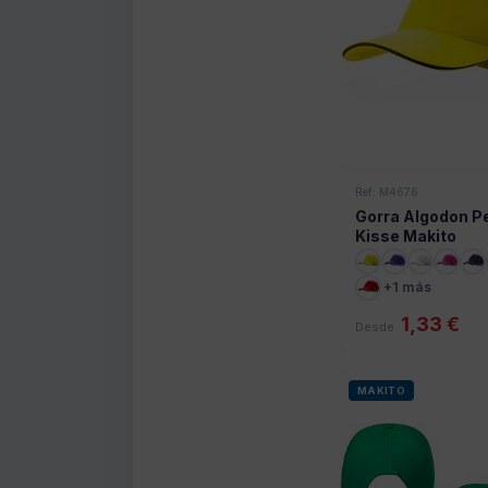
Ref: M4676
Gorra Algodon P
Kisse Makito
+1 más
1,33 €
Desde
MAKITO