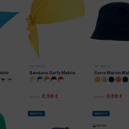
Ref: M9212
Ref: M8538
kito
Bandana Garfy Makito
Gorro Marvin Ma
0,56 €
0,69 €
Desde
Desde
MAKITO
MAKITO