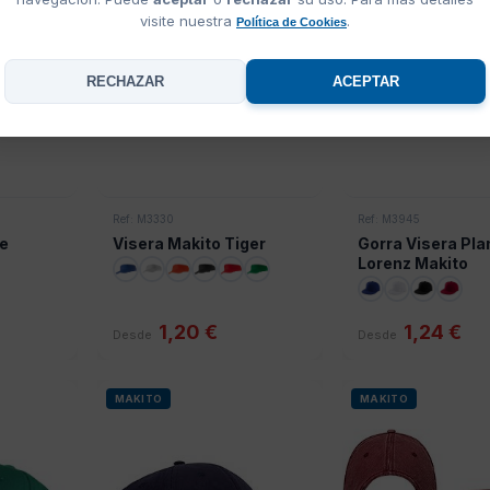
visite nuestra
.
Política de Cookies
RECHAZAR
ACEPTAR
Ref: M3330
Ref: M3945
te
Visera Makito Tiger
Gorra Visera Pla
Lorenz Makito
1,20 €
1,24 €
Desde
Desde
MAKITO
MAKITO