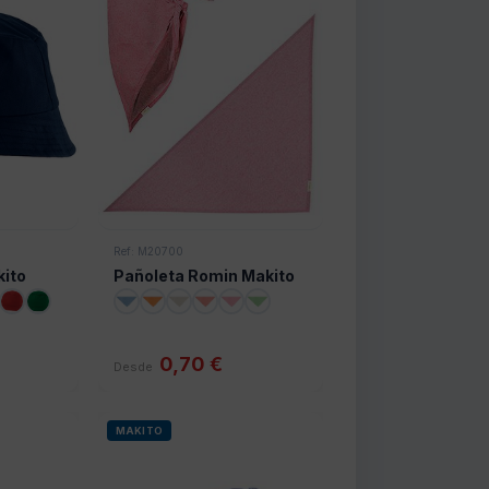
Ref: M20700
kito
Pañoleta Romin Makito
0,70 €
Desde
MAKITO