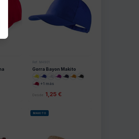
Ref: M4901
na
Gorra Bayon Makito
+1 más
1,25 €
Desde
MAKITO