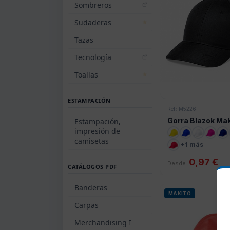
Sombreros
Sudaderas
Tazas
Tecnología
Toallas
ESTAMPACIÓN
Ref: M5226
Gorra Blazok Mak
Estampación,
impresión de
camisetas
+1 más
0,97 €
Desde
CATÁLOGOS PDF
Banderas
MAKITO
Carpas
Merchandising I