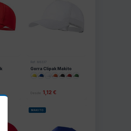
Ref: M6337
ck
Gorra Clipak Makito
1,12 €
Desde
MAKITO