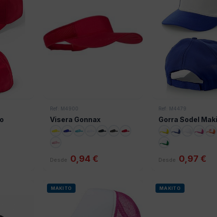
Ref: M4900
Ref: M4479
to
Visera Gonnax
Gorra Sodel Mak
0,94 €
0,97 €
Desde
Desde
MAKITO
MAKITO