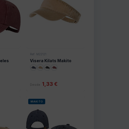
Ref: M22121
neles
Visera Kilats Makito
1,33 €
Desde
MAKITO