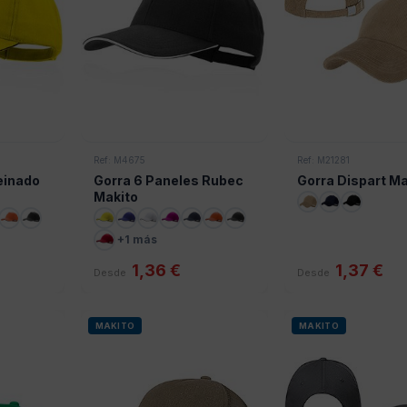
Ref: M4675
Ref: M21281
einado
Gorra 6 Paneles Rubec
Gorra Dispart Ma
Makito
+1 más
1,36 €
1,37 €
Desde
Desde
MAKITO
MAKITO