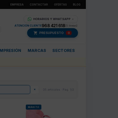
EMPRESA
CONTACTAR
OFERTAS
BLOG
HORARIOS Y WHATSAPP
▼
968 421 618
ATENCIÓN CLIENTE
(5 líneas)
PRESUPUESTO
0
IMPRESIÓN
MARCAS
SECTORES
×
35 artículos · Pág. 1/2
MAKITO