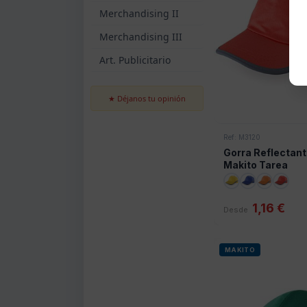
Merchandising II
Merchandising III
Art. Publicitario
★ Déjanos tu opinión
Ref: M3120
Gorra Reflectan
Makito Tarea
1,16 €
Desde
MAKITO