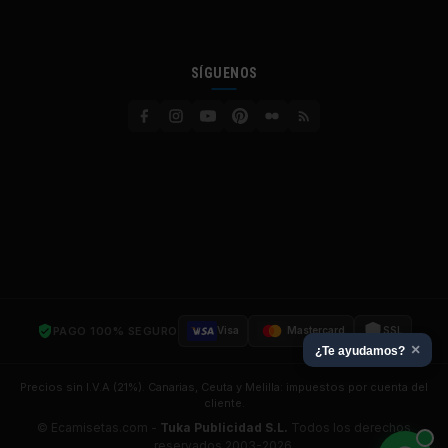
SÍGUENOS
PAGO 100% SEGURO
Visa
Mastercard
SSL
×
¿Te ayudamos?
Precios sin I.V.A (21%). Canarias, Ceuta y Melilla: impuestos por cuenta del
cliente.
© Ecamisetas.com -
Tuka Publicidad S.L.
Todos los derechos
reservados 2003-2026.