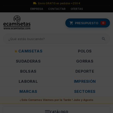
Envío GRATIS en pedidos +250 €
EMPRESA
CONTACTAR
OFERTAS
PRESUPUESTO
0
CAMISETAS
POLOS
SUDADERAS
GORRAS
BOLSAS
DEPORTE
LABORAL
IMPRESIÓN
MARCAS
SECTORES
¡ Sólo Cerramos Viernes por la Tarde ! Julio y Agosto
CATÁLOGO