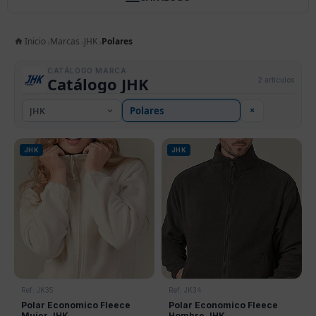
Inicio
Marcas
JHK
Polares
CATÁLOGO MARCA
Catálogo JHK
2 artículos
×
JHK
JHK
Ref: JK35
Ref: JK34
Polar Economico Fleece
Polar Economico Fleece
Mujer JHK
Hombre JHK