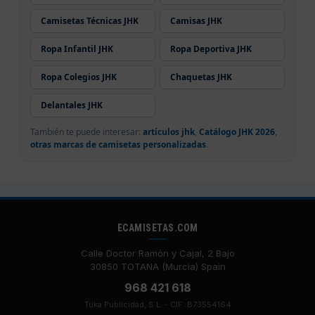
Camisetas Técnicas JHK
Camisas JHK
Ropa Infantil JHK
Ropa Deportiva JHK
Ropa Colegios JHK
Chaquetas JHK
Delantales JHK
También te puede interesar:
artículos jhk
,
Catálogo JHK 2026
,
otras marcas de camisetas personalizadas
.
ECAMISETAS.COM
Calle Doctor Ramón y Cajal, 2 Bajo
30850 TOTANA (Murcia) Spain
968 421 618
Tuka Publicidad, S.L. - CIF: B73554164