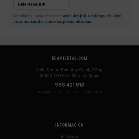
Delantales JHK
También te puede interesar:
artículos jhk
,
Catálogo JHK 2026
,
otras marcas de camisetas personalizadas
.
ECAMISETAS.COM
Calle Doctor Ramón y Cajal, 2 Bajo
30850 TOTANA (Murcia) Spain
968 421 618
Tuka Publicidad, S.L. - CIF: B73554164
INFORMACIÓN
Empresa