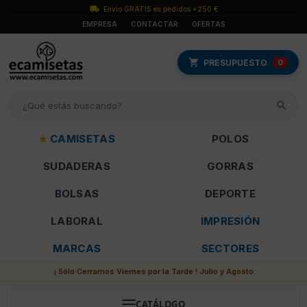
Envío GRATIS en pedidos +250 €
EMPRESA
CONTACTAR
OFERTAS
PRESUPUESTO
0
CAMISETAS
POLOS
SUDADERAS
GORRAS
BOLSAS
DEPORTE
LABORAL
IMPRESIÓN
MARCAS
SECTORES
¡ Sólo Cerramos Viernes por la Tarde ! Julio y Agosto
CATÁLOGO