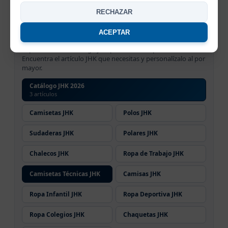
catálogo jhk
está listo para ser
serigrafiado, estampado o
RECHAZAR
bordado
al por mayor.
ACEPTAR
Catálogo JHK 2026 por categoría
Explora todo el catálogo JHK por familia de producto.
Encuentra el artículo JHK que necesitas y personalízalo al por
mayor.
Catálogo JHK 2026
3 artículos
Camisetas JHK
Polos JHK
Sudaderas JHK
Polares JHK
Chalecos JHK
Ropa de Trabajo JHK
Camisetas Técnicas JHK
Camisas JHK
Ropa Infantil JHK
Ropa Deportiva JHK
Ropa Colegios JHK
Chaquetas JHK