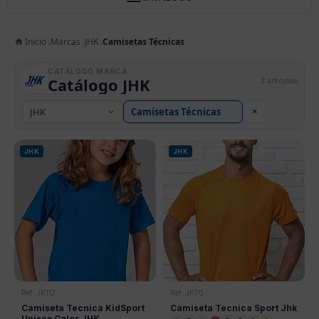
Inicio
Marcas
JHK
Camisetas Técnicas
CATÁLOGO MARCA
Catálogo JHK
3 artículos
×
JHK
JHK
Ref: JK112
Ref: JK70
Camiseta Tecnica KidSport
Camiseta Tecnica Sport Jhk
Unisex Color JHK