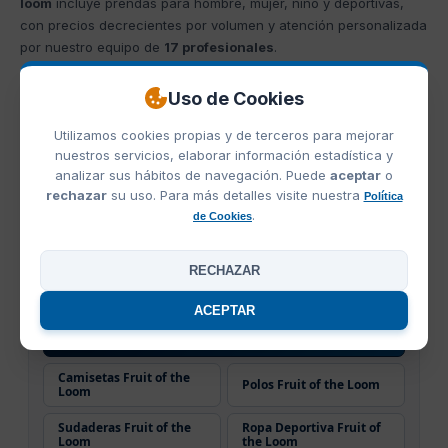
loom
incluye prendas para hombre, mujer, niño y deportivas,
con precios decrecientes por volumen y atención personalizada
por nuestro equipo de
17 profesionales
.
Comprar artículos del
Catálogo Fruit of the Loom 2026
es fácil:
Uso de Cookies
explora las categorías fruit of the loom que ves debajo, elige tu
producto, solicita tu
presupuesto sin compromiso
, envíanos tu
Utilizamos cookies propias y de terceros para mejorar
diseño y recibe tu pedido en 5-7 días laborables. Pedido mínimo
nuestros servicios, elaborar información estadística y
reducido. Todo el
catálogo fruit of the loom
está listo para ser
analizar sus hábitos de navegación. Puede
aceptar
o
serigrafiado, estampado o bordado
al por mayor.
rechazar
su uso. Para más detalles visite nuestra
Política
.
de Cookies
Catálogo Fruit of the Loom 2026 por categoría
Explora todo el catálogo Fruit of the Loom por familia de
RECHAZAR
producto. Encuentra el artículo Fruit of the Loom que
necesitas y personalízalo al por mayor.
ACEPTAR
Catálogo Fruit of the Loom 2026
1 artículos
Camisetas Fruit of the
Polos Fruit of the Loom
Loom
Sudaderas Fruit of the
Ropa Deportiva Fruit of
Loom
the Loom