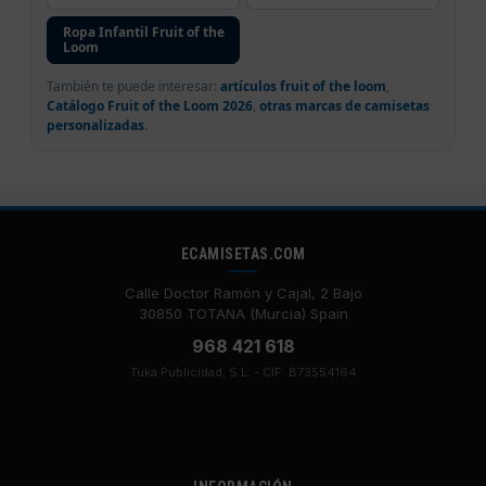
Ropa Infantil Fruit of the
Loom
También te puede interesar:
artículos fruit of the loom
,
Catálogo Fruit of the Loom 2026
,
otras marcas de camisetas
personalizadas
.
ECAMISETAS.COM
Calle Doctor Ramón y Cajal, 2 Bajo
30850 TOTANA (Murcia) Spain
968 421 618
Tuka Publicidad, S.L. - CIF: B73554164