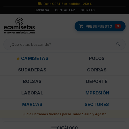
Envío GRATIS en pedidos +250 €
EMPRESA
CONTACTAR
OFERTAS
PRESUPUESTO
0
CAMISETAS
POLOS
SUDADERAS
GORRAS
BOLSAS
DEPORTE
LABORAL
IMPRESIÓN
MARCAS
SECTORES
¡ Sólo Cerramos Viernes por la Tarde ! Julio y Agosto
CATÁLOGO