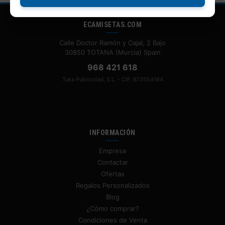
ECAMISETAS.COM
Calle Doctor Ramón y Cajal, 2 Bajo
30850 TOTANA (Murcia) Spain
968 421 618
Tuka Publicidad, S.L. - CIF: B73554164
INFORMACIÓN
Empresa
Contactar
Ofertas
Regalos Personalizados
Blog
¿Cómo comprar?
Condiciones de Venta