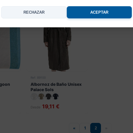
RECHAZAR
ACEPTAR
Ref: 89100
agoon
Albornoz de Baño Unisex
Palace Sols
19,11 €
Desde
«
1
2
»