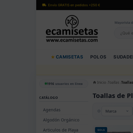
Envío GRATIS en pedidos +250 €
Mayorísta d
CAMISETAS
POLOS
SUDADE
Inicio
Toallas
Toalla
1916
usuarios en línea
Toallas de P
CATÁLOGO
Agendas
Algodón Orgánico
Articulos de Playa
SOLS