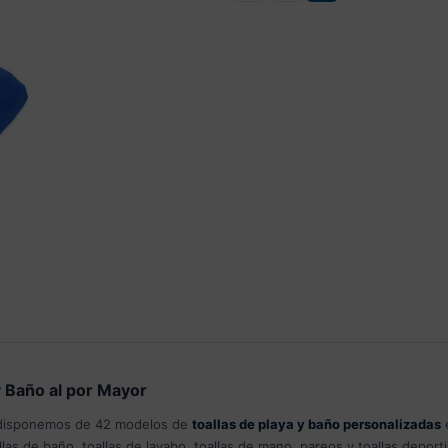
y Baño al por Mayor
isponemos de 42 modelos de
toallas de playa y baño personalizadas
e
llas de baño, toallas de lavabo, toallas de mano, pareos y toallas depor