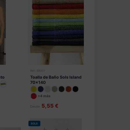
Ref: 89001
nto
Toalla de Baño Sols Island
70x140
+4 más
5,55 €
Desde
SOLS