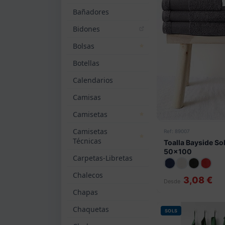
Bañadores
Bidones
Bolsas
Botellas
Calendarios
Camisas
Camisetas
Camisetas
Ref: 89007
Técnicas
Toalla Bayside So
50x100
Carpetas-Libretas
Chalecos
3,08 €
Desde
Chapas
Chaquetas
SOLS