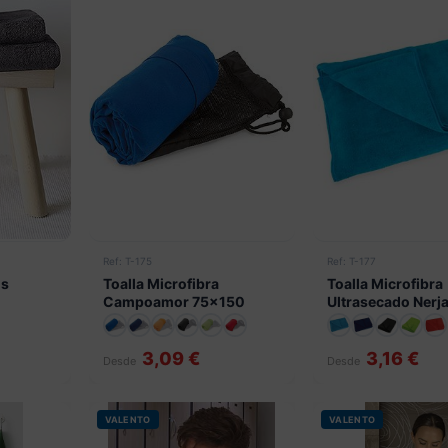
Ref: T-175
Ref: T-177
ls
Toalla Microfibra
Toalla Microfibra
Campoamor 75x150
Ultrasecado Nerj
Cifra
Cifra
3,09 €
3,16 €
Desde
Desde
VALENTO
VALENTO