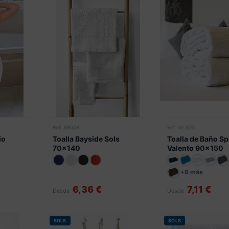
Ref: 89008
Ref: VL325
io
Toalla Bayside Sols
Toalla de Baño S
70x140
Valento 90x150
+9 más
6,36 €
7,11 €
Desde
Desde
SOLS
SOLS