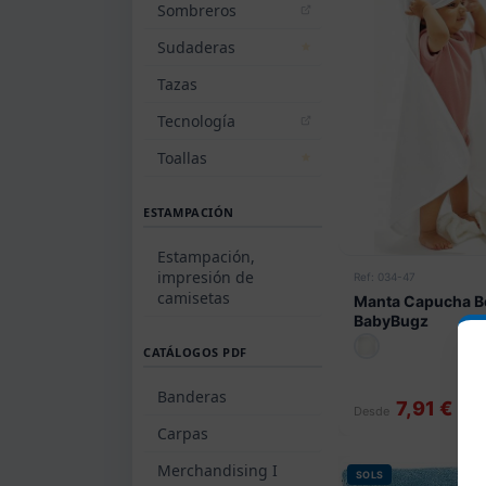
Sombreros
Sudaderas
Tazas
Tecnología
Toallas
ESTAMPACIÓN
Estampación,
impresión de
Ref: 034-47
camisetas
Manta Capucha B
BabyBugz
CATÁLOGOS PDF
Banderas
7,91 €
Desde
Carpas
Merchandising I
SOLS