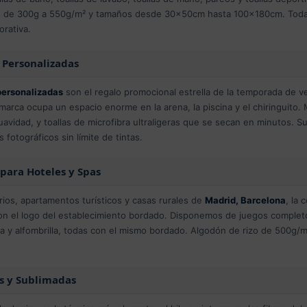
s de 300g a 550g/m² y tamaños desde 30x50cm hasta 100x180cm. Todas l
rativa.
a Personalizadas
 personalizadas
son el regalo promocional estrella de la temporada de v
arca ocupa un espacio enorme en la arena, la piscina y el chiringuito
avidad, y toallas de microfibra ultraligeras que se secan en minutos. S
 fotográficos sin límite de tintas.
 para Hoteles y Spas
rios, apartamentos turísticos y casas rurales de
Madrid, Barcelona
, la
on el logo del establecimiento bordado. Disponemos de juegos completo
ha y alfombrilla, todas con el mismo bordado. Algodón de rizo de 500g/m
s y Sublimadas