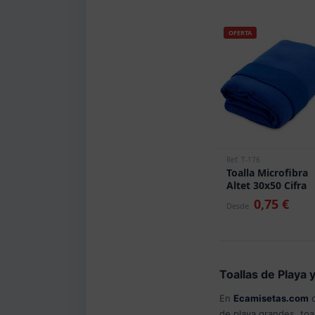
OFERTA
Ref. T-176
Toalla Microfibra
Altet 30x50 Cifra
0,75 €
Desde
Toallas de Playa 
En
Ecamisetas.com
d
de playa grandes, toa