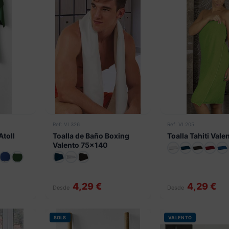
Ref: VL326
Ref: VL205
Atoll
Toalla de Baño Boxing
Toalla Tahiti Vale
Valento 75x140
4,29 €
4,29 €
Desde
Desde
SOLS
VALENTO