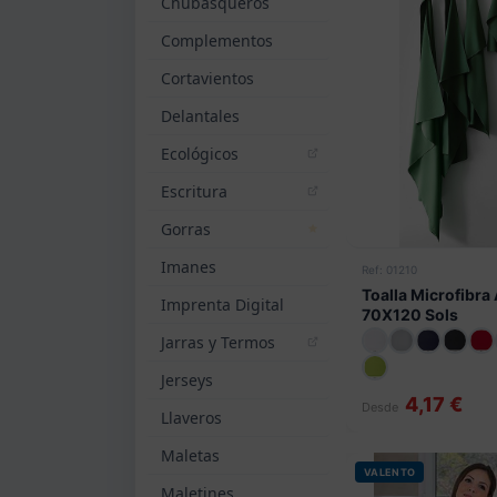
Chubasqueros
Complementos
Cortavientos
Delantales
Ecológicos
Escritura
Gorras
Imanes
Ref: 01210
Toalla Microfibra 
Imprenta Digital
70X120 Sols
Jarras y Termos
Jerseys
4,17 €
Desde
Llaveros
Maletas
VALENTO
Maletines