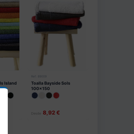
Ref: 89009
ls Island
Toalla Bayside Sols
100x150
8,92 €
Desde