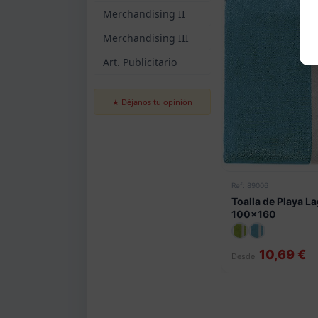
Merchandising II
Merchandising III
Art. Publicitario
★ Déjanos tu opinión
Ref: 89006
Toalla de Playa L
100x160
10,69 €
Desde