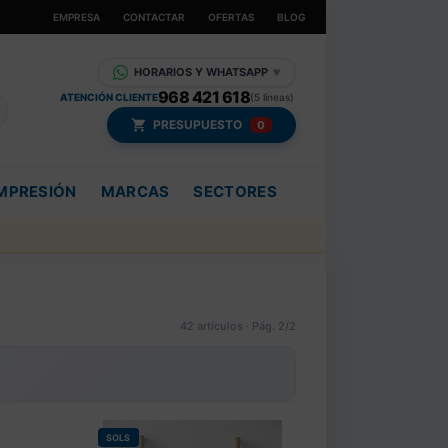
EMPRESA
CONTACTAR
OFERTAS
BLOG
HORARIOS Y WHATSAPP
▼
968 421 618
ATENCIÓN CLIENTE
(5 líneas)
PRESUPUESTO
0
MPRESIÓN
MARCAS
SECTORES
42 artículos · Pág. 2/2
SOLS