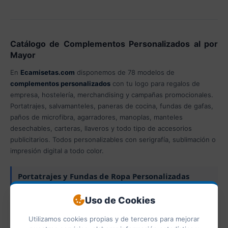
Catálogo de Complementos Personalizados al por
Mayor
En
Ecamisetas.com
disponemos de 78 modelos de
complementos personalizados
con tu logo para regalos de
empresa, hostelería, merchandising y campañas promocionales.
Portatrajes, salvamanteles, paneras de cocina, fundas de gafas,
paños de microfibra, agarradores, manoplas, manteles
desechables, carteras, llaveros y todo tipo de accesorios
publicitarios. Todos personalizables con serigrafía, sublimación o
impresión digital a todo color.
Portatrajes y Fundas de Ropa Personalizadas
Los
portatrajes personalizados
con el logo de tu empresa son
Uso de Cookies
un complemento imprescindible para hoteles, tintorerías,
Utilizamos cookies propias y de terceros para mejorar
concesionarios y empresas que cuidan cada detalle de su