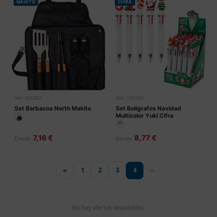
MAKITO
CIFRA
Ref: M3382
Ref: 10628C
Set Barbacoa North Makito
Set Boligrafos Navidad
Multicolor Yuki Cifra
7,16 €
8,77 €
Desde
Desde
«
1
2
3
4
»
No hay ofertas disponibles.