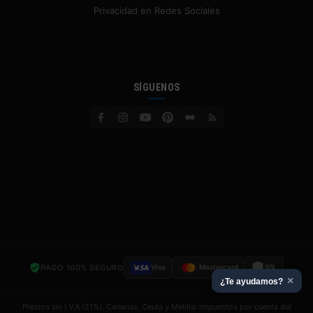
Privacidad en Redes Sociales
SÍGUENOS
PAGO 100% SEGURO
Visa
Mastercard
SSL
×
¿Te ayudamos?
Precios sin I.V.A (21%). Canarias, Ceuta y Melilla: impuestos por cuenta del