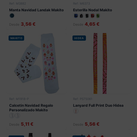
Ref: M3882
Ref: M6373
Manta Navidad Landak Makito
Esterilla Nodal Makito
3,56 €
4,65 €
Desde
Desde
MAKITO
HIDEA
Ref: M1918-P
Ref: PS75061
Calcetin Navidad Regalo
Lanyard Full Print Duo Hidea
Personalizado Makito
5,11 €
5,56 €
Desde
Desde